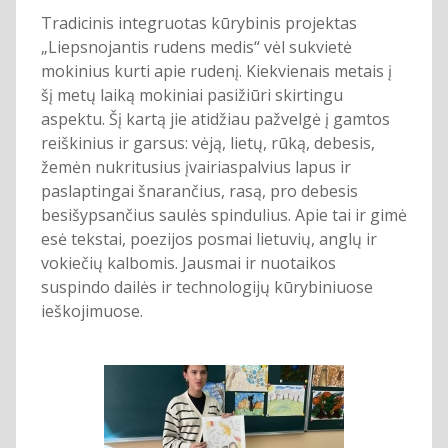
Tradicinis integruotas kūrybinis projektas
„Liepsnojantis rudens medis“ vėl sukvietė
mokinius kurti apie rudenį. Kiekvienais metais į
šį metų laiką mokiniai pasižiūri skirtingu
aspektu. Šį kartą jie atidžiau pažvelgė į gamtos
reiškinius ir garsus: vėją, lietų, rūką, debesis,
žemėn nukritusius įvairiaspalvius lapus ir
paslaptingai šnarančius, rasą, pro debesis
besišypsančius saulės spindulius. Apie tai ir gimė
esė tekstai, poezijos posmai lietuvių, anglų ir
vokiečių kalbomis. Jausmai ir nuotaikos
suspindo dailės ir technologijų kūrybiniuose
ieškojimuose.