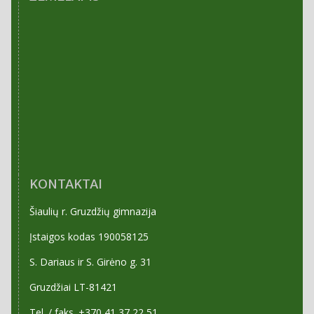
KONTAKTAI
Šiaulių r. Gruzdžių gimnazija
Įstaigos kodas 190058125
S. Dariaus ir S. Girėno g. 31
Gruzdžiai LT-81421
Tel. / faks. +370 41 37 22 51