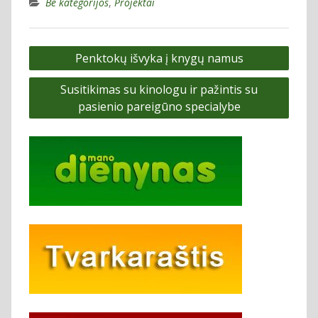
Be kategorijos
,
Projektai
Navigacija
Penktokų išvyka į knygų namus
tarp
Susitikimas su kinologu ir pažintis su
įrašų
pasienio pareigūno specialybe