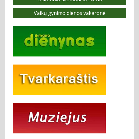
tarp
Vaikų gynimo dienos vakaronė
įrašų