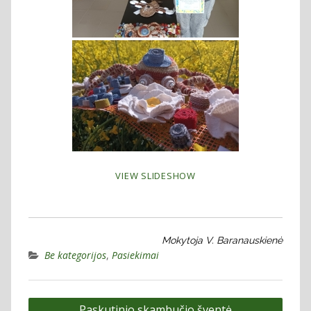
VIEW SLIDESHOW
Mokytoja V. Baranauskienė
Be kategorijos
,
Pasiekimai
Navigacija
Paskutinio skambučio šventė