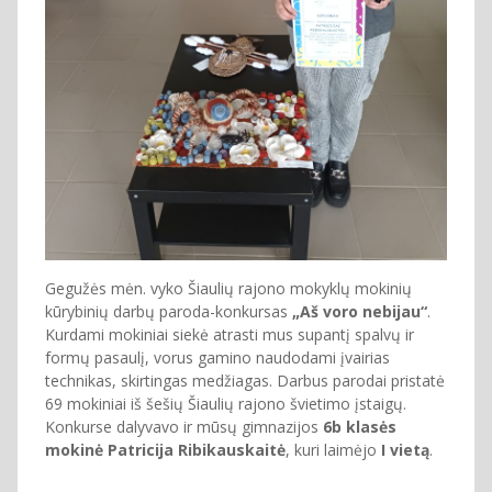
Gegužės mėn. vyko Šiaulių rajono mokyklų mokinių
kūrybinių darbų paroda-konkursas
„Aš voro nebijau“
.
Kurdami mokiniai siekė atrasti mus supantį spalvų ir
formų pasaulį, vorus gamino naudodami įvairias
technikas, skirtingas medžiagas. Darbus parodai pristatė
69 mokiniai iš šešių Šiaulių rajono švietimo įstaigų.
Konkurse dalyvavo ir mūsų gimnazijos
6b klasės
mokinė Patricija Ribikauskaitė
, kuri laimėjo
I vietą
.