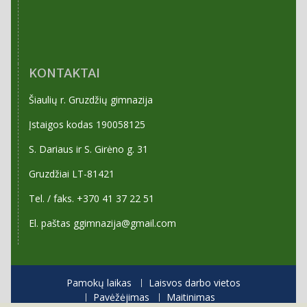
KONTAKTAI
Šiaulių r. Gruzdžių gimnazija
Įstaigos kodas 190058125
S. Dariaus ir S. Girėno g. 31
Gruzdžiai LT-81421
Tel. / faks. +370 41 37 22 51
El. paštas ggimnazija@gmail.com
Pamokų laikas
Laisvos darbo vietos
Pavėžėjimas
Maitinimas