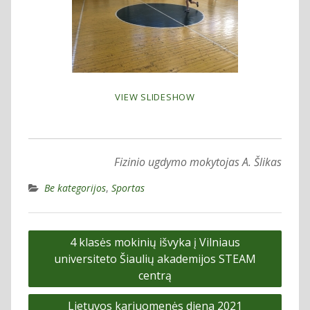
VIEW SLIDESHOW
Fizinio ugdymo mokytojas A. Šlikas
Be kategorijos
,
Sportas
Navigacija
4 klasės mokinių išvyka į Vilniaus
tarp
universiteto Šiaulių akademijos STEAM
įrašų
centrą
Lietuvos kariuomenės diena 2021