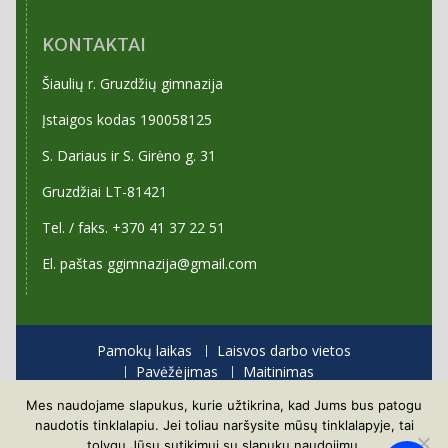
KONTAKTAI
Šiaulių r. Gruzdžių gimnazija
Įstaigos kodas 190058125
S. Dariaus ir S. Girėno g. 31
Gruzdžiai LT-81421
Tel. / faks. +370 41 37 22 51
El. paštas ggimnazija@gmail.com
Pamokų laikas
Laisvos darbo vietos
Pavėžėjimas
Maitinimas
Priėmimas į gimnaziją
Mes naudojame slapukus, kurie užtikrina, kad Jums bus patogu
Visos teisės saugomos
naudotis tinklalapiu. Jei toliau naršysite mūsų tinklalapyje, tai
Proudly powered by WordPress
|
Education Hub by
tolygu Jūsų sutikimui su slapukų naudojimu.