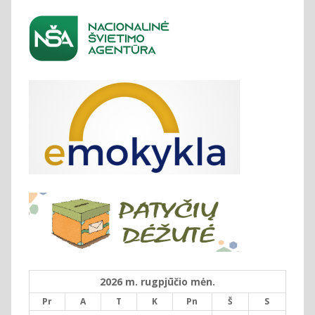
2026 m. rugpjūčio mėn.
Pr
A
T
K
Pn
Š
S