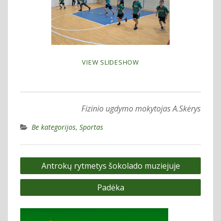
VIEW SLIDESHOW
Fizinio ugdymo mokytojas A.Skėrys
Be kategorijos
,
Sportas
Navigacija
Antrokų rytmetys šokolado muziejuje
tarp
Padėka
įrašų