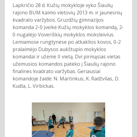
Lapkričio 28 d. Kužių mokykloje vyko Šiaulių
rajono BUM kaimo vietovių 2013 m. ir jaunesnių
kvadrato varžybos. Gruzdžių gimnazijos
komanda 2-0 įveikė Kužių mokyklos komandą, 2-
0 nugalėjo Voveriškių mokyklos moksleivius.
Lemiamose rungtynėse po atkaklios kovos, 0-2
pralaimėjo Dubysos aukštupio mokyklos
komandai ir užėmė II vietą. Dvi pirmąsias vietas
užėmusios komandos pateko į Šiaulių rajono
finalines kvadrato varžybas. Geriausiai
komandoje žaidė: N. Martinkus, K. Radžvilas, D.
Kudla, L. Virbickas.