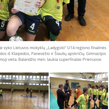
ėje vyko Lietuvos mokyklų „Ladygolo“ U14 regiono finalinės
s iš Klaipėdos, Panevėžio ir Šiaulių apskričių. Gimnazijos
oji vieta. Balandžio mėn. laukia superfinalas Prienuose.