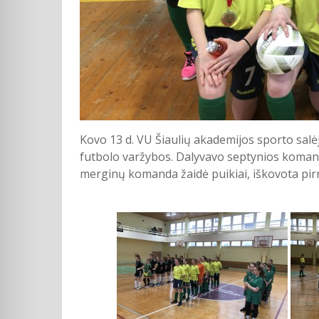
Kovo 13 d. VU Šiaulių akademijos sporto sal
futbolo varžybos. Dalyvavo septynios komando
merginų komanda žaidė puikiai, iškovota pirm