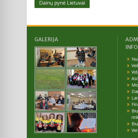
Navigacija
Dainų pynė Lietuvai
tarp
įrašų
GALERIJA
ADM
INF
Nu
Vei
Vid
As
Mok
Da
Lai
Fin
Bi
rin
Bi
Vie