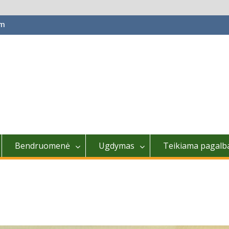
om
Bendruomenė
Ugdymas
Teikiama pagalb