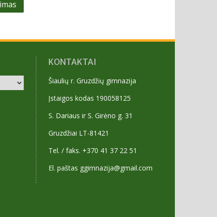
šimas
KONTAKTAI
Šiaulių r. Gruzdžių gimnazija
Įstaigos kodas 190058125
S. Dariaus ir S. Girėno g. 31
Gruzdžiai LT-81421
Tel. / faks. +370 41 37 22 51
El. paštas ggimnazija@gmail.com