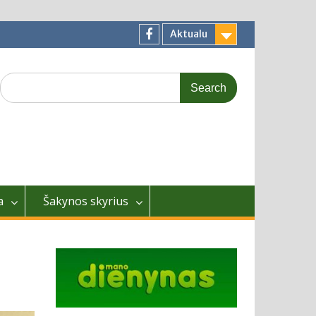
Aktualu
Facebook
Search
for:
a
Šakynos skyrius