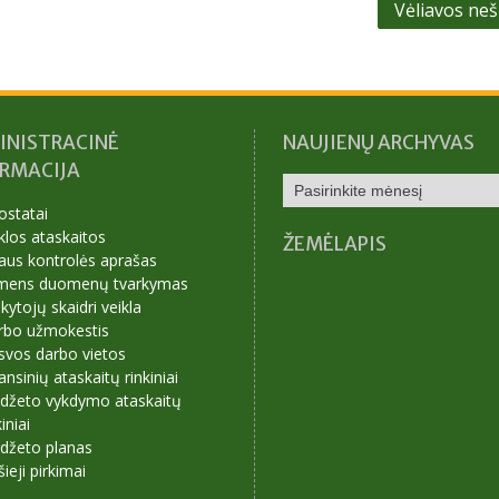
Vėliavos ne
INISTRACINĖ
NAUJIENŲ ARCHYVAS
ORMACIJA
NAUJIENŲ
ARCHYVAS
ostatai
klos ataskaitos
ŽEMĖLAPIS
aus kontrolės aprašas
mens duomenų tvarkymas
ytojų skaidri veikla
rbo užmokestis
svos darbo vietos
ansinių ataskaitų rinkiniai
udžeto vykdymo ataskaitų
kiniai
udžeto planas
šieji pirkimai