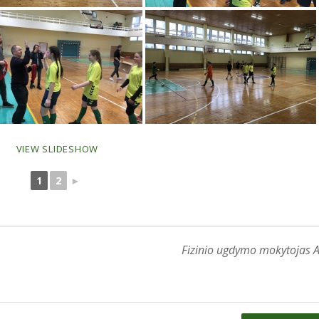
VIEW SLIDESHOW
1
2
►
Fizinio ugdymo mokytojas A.