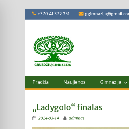
Skip
+370 41 372 251
ggimnazija@gmail.c
to
content
Pradžia
Naujienos
Gimnazija
„Ladygolo“ finalas
2024-03-14
adminas