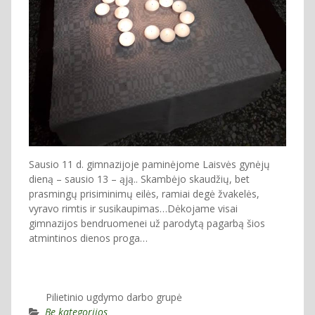
Sausio 11 d. gimnazijoje paminėjome Laisvės gynėjų
dieną – sausio 13 – ąją.. Skambėjo skaudžių, bet
prasmingų prisiminimų eilės, ramiai degė žvakelės,
vyravo rimtis ir susikaupimas…Dėkojame visai
gimnazijos bendruomenei už parodytą pagarbą šios
atmintinos dienos proga…
Pilietinio ugdymo darbo grupė
Be kategorijos