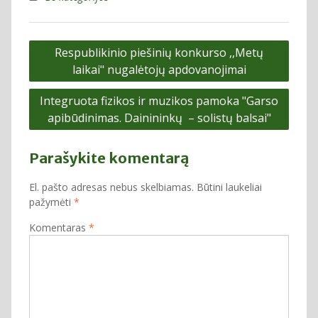
Navigacija
Respublikinio piešinių konkurso ,,Metų
tarp
laikai" nugalėtojų apdovanojimai
įrašų
Integruota fizikos ir muzikos pamoka "Garso
apibūdinimas. Dainininkų – solistų balsai"
Parašykite komentarą
El. pašto adresas nebus skelbiamas.
Būtini laukeliai
pažymėti
*
Komentaras
*