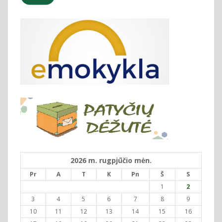
2026 m. rugpjūčio mėn.
Pr
A
T
K
Pn
Š
S
1
2
3
4
5
6
7
8
9
10
11
12
13
14
15
16