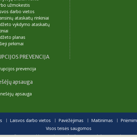
rbo užmokestis
svos darbo vietos
ansinių ataskaitų rinkiniai
udžeto vykdymo ataskaitų
kiniai
udžeto planas
šieji pirkimai
PCIJOS PREVENCIJA
upcijos prevencija
ešėjų apsauga
anešėjų apsauga
s
Laisvos darbo vietos
Pavėžėjimas
Maitinimas
Priėmima
Visos teisės saugomos
Proudly powered by WordPress
|
Education Hub by
WEN Themes