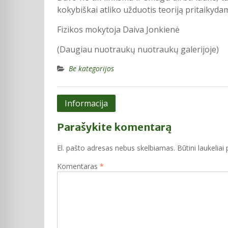
kokybiškai atliko užduotis teoriją pritaikyda
Fizikos mokytoja Daiva Jonkienė
(Daugiau nuotraukų nuotraukų galerijoje)
Be kategorijos
Navigacija
Informacija
tarp
Parašykite komentarą
įrašų
El. pašto adresas nebus skelbiamas.
Būtini laukelia
Komentaras
*