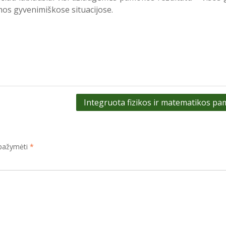
mos gyvenimiškose situacijose.
Integruota fizikos ir matematikos p
i pažymėti
*