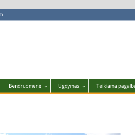
om
Bendruomenė
Ugdymas
Teikiama pagalb