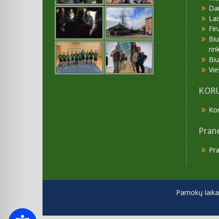
Da
Lai
Fin
Bi
rin
Bi
Vie
KORU
Kor
Pran
Pr
Pamokų laika