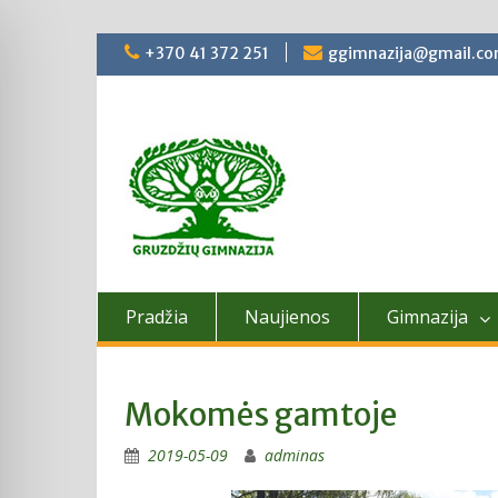
Skip
+370 41 372 251
ggimnazija@gmail.c
to
content
Pradžia
Naujienos
Gimnazija
Mokomės gamtoje
2019-05-09
adminas