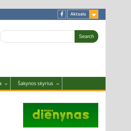
Aktualu
Facebook
Search
for:
a
Šakynos skyrius