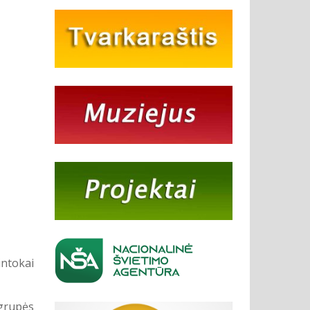
intokai
 grupės