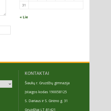
31
« Lie
KONTAKTAI
Šiaulių r. Gruzdžių gimnazija
Įstaigos kodas 190058125
S. Dariaus ir S. Girėno g. 31
Gruzdžiai LT-81421