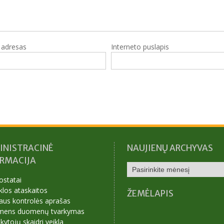
o adresas
Interneto puslapis
INISTRACINĖ
NAUJIENŲ ARCHYVAS
ORMACIJA
NAUJIENŲ
ARCHYVAS
ostatai
klos ataskaitos
ŽEMĖLAPIS
aus kontrolės aprašas
mens duomenų tvarkymas
ytojų skaidri veikla