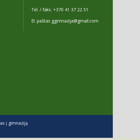
Tel. / faks. +370 41 37 22 51
El. paštas ggimnazija@gmail.com
s į gimnaziją