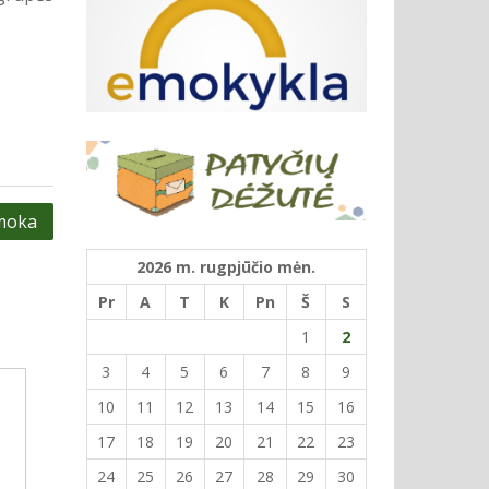
amoka
2026 m. rugpjūčio mėn.
Pr
A
T
K
Pn
Š
S
1
2
3
4
5
6
7
8
9
10
11
12
13
14
15
16
17
18
19
20
21
22
23
24
25
26
27
28
29
30