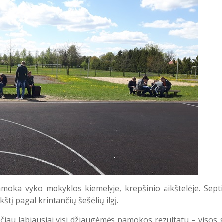
moka vyko mokyklos kiemelyje, krepšinio aikštelėje. Sept
štį pagal krintančių šešėlių ilgį.
tačiau labiausiai visi džiaugėmės pamokos rezultatu – visos