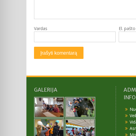
Vardas
El. pašt
GALERIJA
ADM
INF
Nu
Vei
Vid
As
Mok