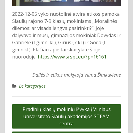
2022-12-05 vyko nuotolinė atvira etikos pamoka
Šiaulių rajono 7-9 klasių mokiniams ,,Moralinės
dilemos: ar visada lengva pasirinkti?“. Joje
dalyvavo ir mūsų gimnazijos mokiniai: Dovydas ir
Gabrielė (I gimn. kl.), Girius (7 kl.) ir Goda (II
gimn.kl.). Plačiau apie tai skaitykite šioje
nuorodoje:
https://www.srspt.eu/?p=16161
Dailės ir etikos mokytoja Vilma Šimkuvienė
Be kategorijos
Navigacija
Pradinių klasių mokinių išvyka į Vilniaus
tarp
universiteto Šiaulių akademijos STEAM
įrašų
centrą