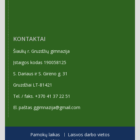
KONTAKTAI
Šiaulių r. Gruzdžių gimnazija
Įstaigos kodas 190058125
S. Dariaus ir S. Girėno g. 31
Gruzdžiai LT-81421
Tel. / faks. +370 41 37 22 51
El. paštas ggimnazija@gmail.com
Pamokų laikas
Laisvos darbo vietos