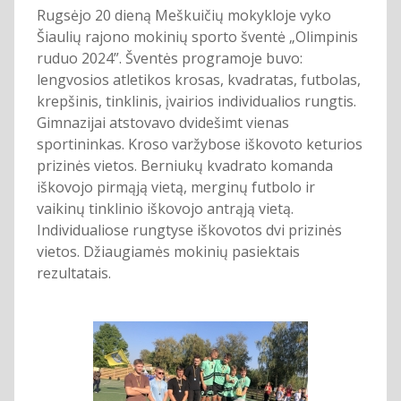
Rugsėjo 20 dieną Meškuičių mokykloje vyko
Šiaulių rajono mokinių sporto šventė „Olimpinis
ruduo 2024”. Šventės programoje buvo:
lengvosios atletikos krosas, kvadratas, futbolas,
krepšinis, tinklinis, įvairios individualios rungtis.
Gimnazijai atstovavo dvidešimt vienas
sportininkas. Kroso varžybose iškovoto keturios
prizinės vietos. Berniukų kvadrato komanda
iškovojo pirmąją vietą, merginų futbolo ir
vaikinų tinklinio iškovojo antrąją vietą.
Individualiose rungtyse iškovotos dvi prizinės
vietos. Džiaugiamės mokinių pasiektais
rezultatais.