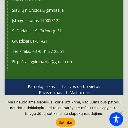
Šiaulių r. Gruzdžių gimnazija
Įstaigos kodas 190058125
S. Dariaus ir S. Girėno g. 31
Gruzdžiai LT-81421
Tel. / faks. +370 41 37 22 51
El. paštas ggimnazija@gmail.com
Pamokų laikas
Laisvos darbo vietos
Pavėžėjimas
Maitinimas
Priėmimas į gimnaziją
Mes naudojame slapukus, kurie užtikrina, kad Jums bus patogu
Visos teisės saugomos
naudotis tinklalapiu. Jei toliau naršysite mūsų tinklalapyje, tai
Proudly powered by WordPress
|
Education Hub by
tolygu Jūsų sutikimui su slapukų naudojimu.
WEN Themes
Sutinku