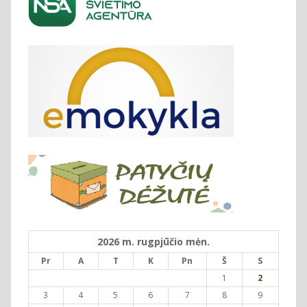
2026 m. rugpjūčio mėn.
Pr
A
T
K
Pn
Š
S
1
2
3
4
5
6
7
8
9