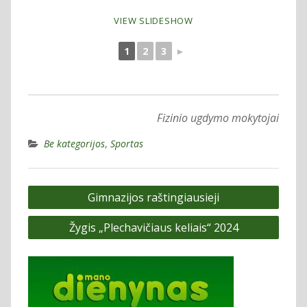
VIEW SLIDESHOW
1
2
3
►
Fizinio ugdymo mokytojai
Be kategorijos
,
Sportas
Navigacija
Gimnazijos raštingiausieji
tarp
Žygis „Plechavičiaus keliais“ 2024
įrašų