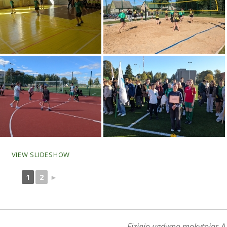
VIEW SLIDESHOW
1
2
►
Fizinio ugdymo mokytojas A.