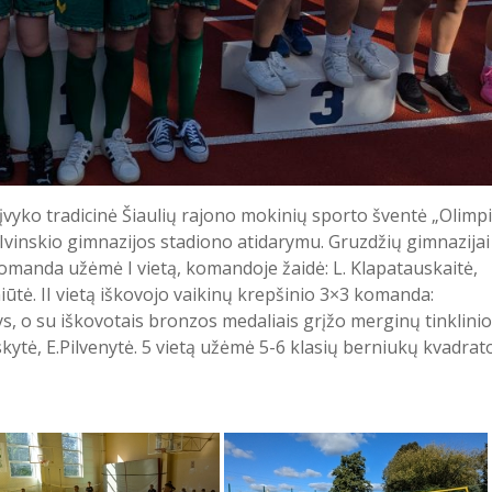
įvyko tradicinė Šiaulių rajono mokinių sporto šventė „Olimpi
Ivinskio gimnazijos stadiono atidarymu. Gruzdžių gimnazijai
omanda užėmė I vietą, komandoje žaidė: L. Klapatauskaitė,
niūtė. II vietą iškovojo vaikinų krepšinio 3×3 komanda:
s, o su iškovotais bronzos medaliais grįžo merginų tinklinio
kytė, E.Pilvenytė. 5 vietą užėmė 5-6 klasių berniukų kvadrat