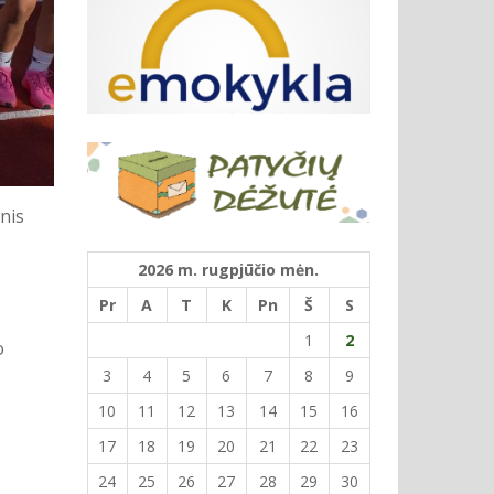
nis
2026 m. rugpjūčio mėn.
Pr
A
T
K
Pn
Š
S
1
2
o
3
4
5
6
7
8
9
10
11
12
13
14
15
16
17
18
19
20
21
22
23
24
25
26
27
28
29
30