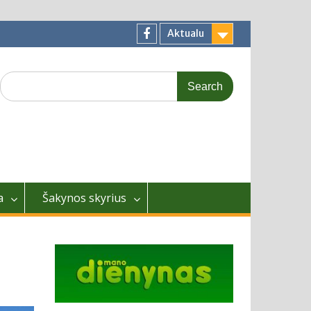
Aktualu
Facebook
Search
for:
a
Šakynos skyrius