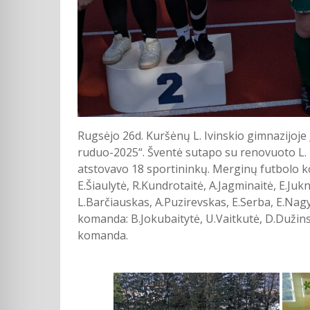
Rugsėjo 26d. Kuršėnų L. Ivinskio gimnazijoje 
ruduo-2025“. Šventė sutapo su renovuoto L. 
atstovavo 18 sportininkų. Merginų futbolo k
E.Šiaulytė, R.Kundrotaitė, A.Jagminaitė, E.Juk
L.Barčiauskas, A.Puzirevskas, E.Serba, E.Nagy
komanda: B.Jokubaitytė, U.Vaitkutė, D.Dužins
komanda.