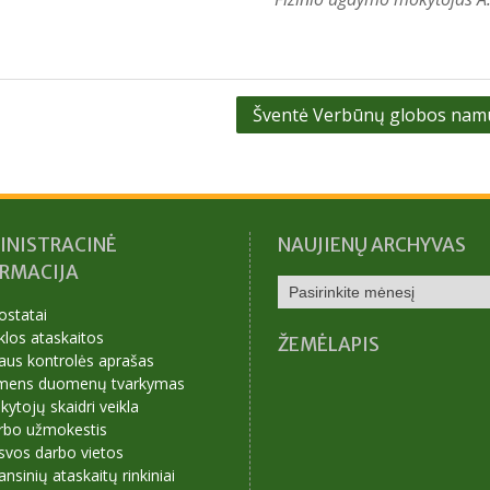
Šventė Verbūnų globos nam
INISTRACINĖ
NAUJIENŲ ARCHYVAS
ORMACIJA
NAUJIENŲ
ARCHYVAS
ostatai
klos ataskaitos
ŽEMĖLAPIS
aus kontrolės aprašas
mens duomenų tvarkymas
ytojų skaidri veikla
rbo užmokestis
svos darbo vietos
ansinių ataskaitų rinkiniai