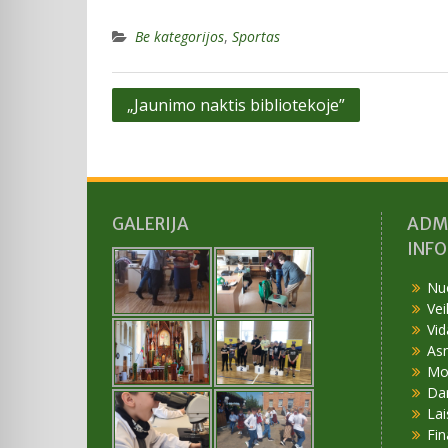
Be kategorijos
,
Sportas
Navigacija
„Jaunimo naktis bibliotekoje”
tarp
įrašų
GALERIJA
ADM
INF
Nu
Vei
Vid
As
Mok
Da
Lai
Fin