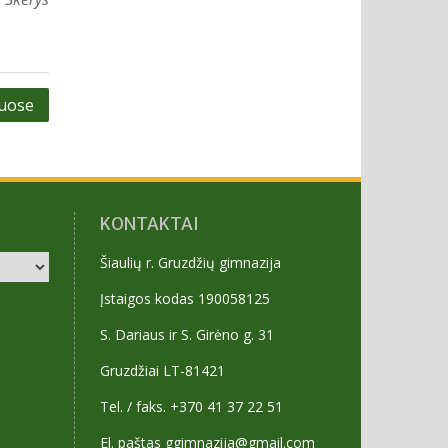
uose
KONTAKTAI
Šiaulių r. Gruzdžių gimnazija
Įstaigos kodas 190058125
S. Dariaus ir S. Girėno g. 31
Gruzdžiai LT-81421
Tel. / faks. +370 41 37 22 51
El. paštas ggimnazija@gmail.com