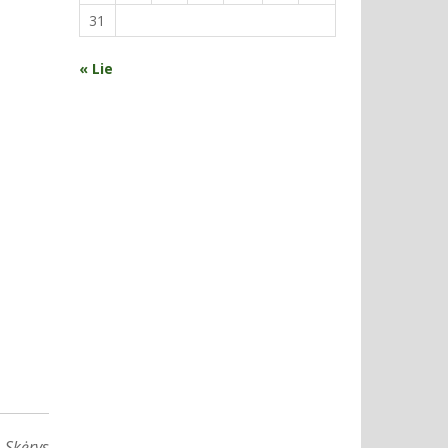
31
« Lie
 Skėrys