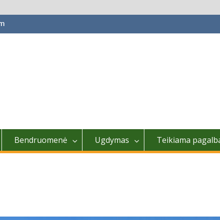
om
Bendruomenė
Ugdymas
Teikiama pagalb