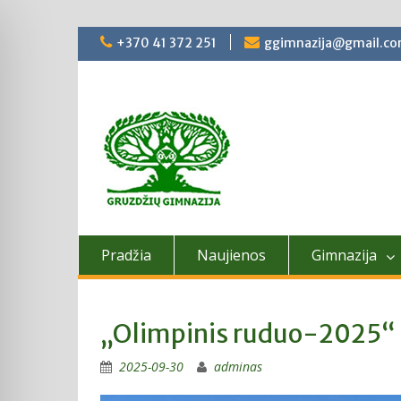
Skip
+370 41 372 251
ggimnazija@gmail.c
to
content
Pradžia
Naujienos
Gimnazija
„Olimpinis ruduo-2025“
2025-09-30
adminas