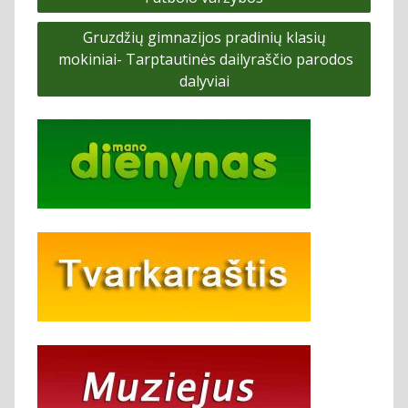
tarp
Gruzdžių gimnazijos pradinių klasių
įrašų
mokiniai- Tarptautinės dailyraščio parodos
dalyviai