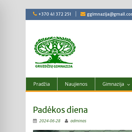
Skip
+370 41 372 251
ggimnazija@gmail.c
to
content
Pradžia
Naujienos
Gimnazija
Padėkos diena
2024-06-28
adminas