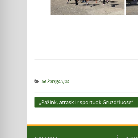
Be kategorijos
Navigacija
„Pažink, atrask ir sportuok Gruzdžiuose“
tarp
įrašų