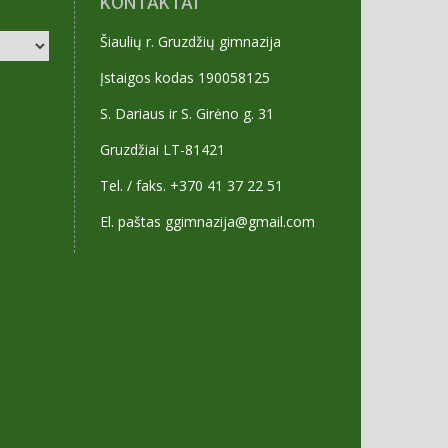
KONTAKTAI
Šiaulių r. Gruzdžių gimnazija
Įstaigos kodas 190058125
S. Dariaus ir S. Girėno g. 31
Gruzdžiai LT-81421
Tel. / faks. +370 41 37 22 51
El. paštas ggimnazija@gmail.com