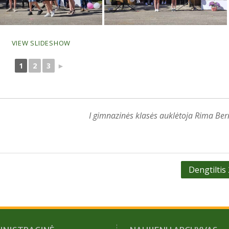
VIEW SLIDESHOW
1
2
3
►
I gimnazinės klasės auklėtoja Rima Ber
Dengtiltis