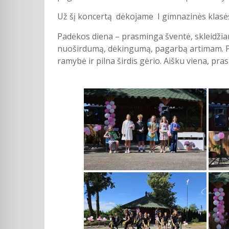
Už šį koncertą dėkojame I gimnazinės klasė
Padėkos diena – prasminga šventė, skleidžian
nuoširdumą, dėkingumą, pagarbą artimam. Pa
ramybė ir pilna širdis gėrio. Aišku viena, pr