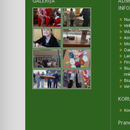
GALERIJA
ADM
INF
Nu
Vei
Vid
As
Mok
Da
Lai
Fin
Bi
rin
Bi
Vie
KORU
Kor
Pran