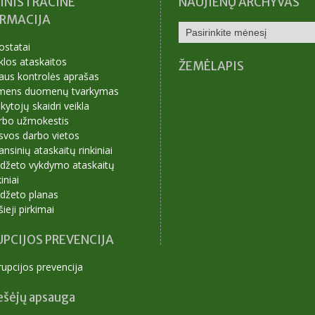
INISTRACINĖ
NAUJIENŲ ARCHYVAS
ORMACIJA
NAUJIENŲ
ARCHYVAS
ostatai
klos ataskaitos
ŽEMĖLAPIS
aus kontrolės aprašas
mens duomenų tvarkymas
ytojų skaidri veikla
rbo užmokestis
svos darbo vietos
ansinių ataskaitų rinkiniai
udžeto vykdymo ataskaitų
kiniai
udžeto planas
šieji pirkimai
PCIJOS PREVENCIJA
upcijos prevencija
ešėjų apsauga