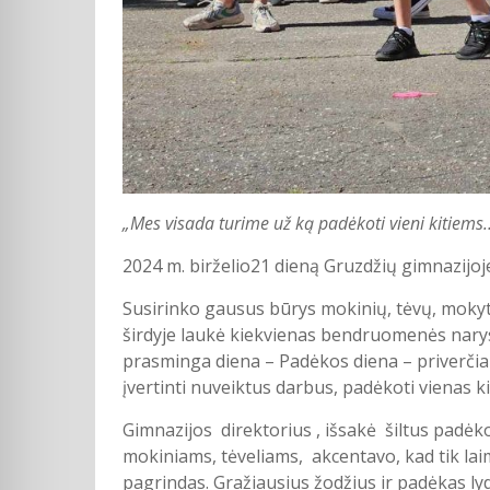
„Mes visada turime už ką padėkoti vieni kitiems
2024 m. birželio21 dieną Gruzdžių gimnazij
Susirinko gausus būrys mokinių, tėvų, mokytoj
širdyje laukė kiekvienas bendruomenės narys
prasminga diena – Padėkos diena – priverčia m
įvertinti nuveiktus darbus, padėkoti vienas 
Gimnazijos direktorius , išsakė šiltus padėk
mokiniams, tėveliams, akcentavo, kad tik lai
pagrindas. Gražiausius žodžius ir padėkas ly