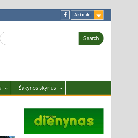
Aktualu
Facebook
Search
for:
a
Šakynos skyrius