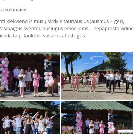
s mokiniams.
ti kiekvieno iš mūsų širdyje tauriausius jausmus – gėrį,
sibaigus šventei, nuslūgus emocijoms – nepaprasta vidinė
asideda taip lauktos vasaros atostogos.