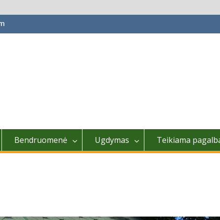
om
Bendruomenė
Ugdymas
Teikiama pagalb