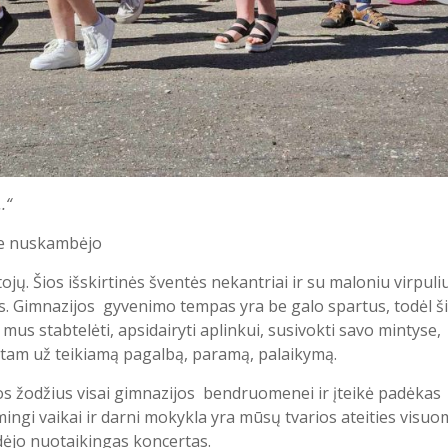
…“
oje nuskambėjo
ų. Šios išskirtinės šventės nekantriai ir su maloniu virpuli
. Gimnazijos gyvenimo tempas yra be galo spartus, todėl ši
us stabtelėti, apsidairyti aplinkui, susivokti savo mintyse,
kitam už teikiamą pagalbą, paramą, palaikymą.
os žodžius visai gimnazijos bendruomenei ir įteikė padėkas
mingi vaikai ir darni mokykla yra mūsų tvarios ateities visu
dėjo nuotaikingas koncertas.