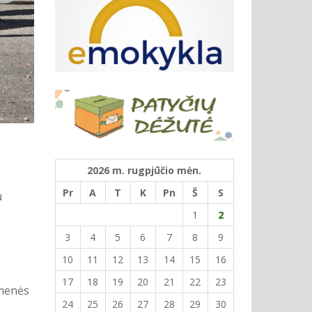
2026 m. rugpjūčio mėn.
Pr
A
T
K
Pn
Š
S
u
1
2
3
4
5
6
7
8
9
10
11
12
13
14
15
16
17
18
19
20
21
22
23
omenės
24
25
26
27
28
29
30