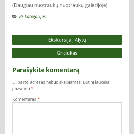
(Daugiau nuotraukų nuotraukų galerijoje)
Be kategorijos
Navigacija
Ekskursija į Alytų
tarp
Griciukas
įrašų
Parašykite komentarą
El. pašto adresas nebus skelbiamas.
Būtini laukeliai
pažymėti
*
Komentaras
*