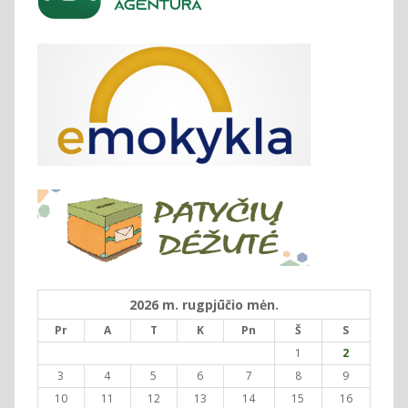
2026 m. rugpjūčio mėn.
Pr
A
T
K
Pn
Š
S
1
2
3
4
5
6
7
8
9
10
11
12
13
14
15
16