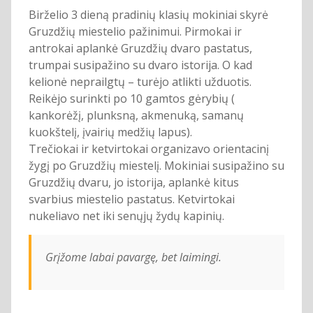
Birželio 3 dieną pradinių klasių mokiniai skyrė
Gruzdžių miestelio pažinimui. Pirmokai ir
antrokai aplankė Gruzdžių dvaro pastatus,
trumpai susipažino su dvaro istorija. O kad
kelionė neprailgtų – turėjo atlikti užduotis.
Reikėjo surinkti po 10 gamtos gėrybių (
kankorėžį, plunksną, akmenuką, samanų
kuokštelį, įvairių medžių lapus).
Trečiokai ir ketvirtokai organizavo orientacinį
žygį po Gruzdžių miestelį. Mokiniai susipažino su
Gruzdžių dvaru, jo istorija, aplankė kitus
svarbius miestelio pastatus. Ketvirtokai
nukeliavo net iki senųjų žydų kapinių.
Grįžome labai pavargę, bet laimingi.