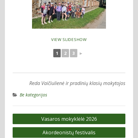
VIEW SLIDESHOW
1
2
3
►
Reda Vaičiulienė ir pradinių klasių mokytojos
Be kategorijos
Navigacija
Vasaros mokyklėlė 2026
tarp
Akordeonistų festivalis
įrašų