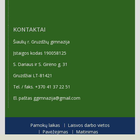
KONTAKTAI
Šiaulių r. Gruzdžių gimnazija
Įstaigos kodas 190058125
S. Dariaus ir S. Girėno g. 31
Gruzdžiai LT-81421
Tel. / faks. +370 41 37 22 51
El. paštas ggimnazija@gmail.com
Pamokų laikas
Laisvos darbo vietos
Pavėžėjimas
Maitinimas
Priėmimas į gimnaziją