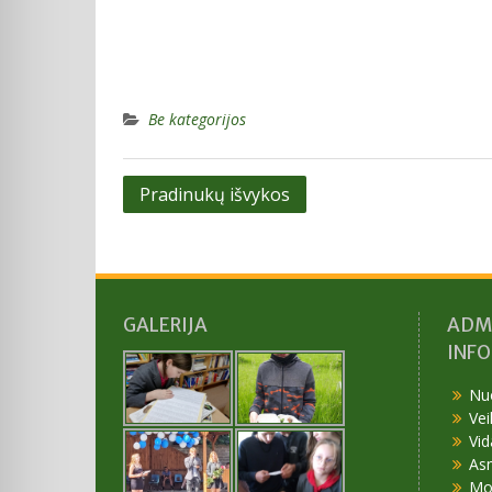
Be kategorijos
Navigacija
Pradinukų išvykos
tarp
įrašų
GALERIJA
ADM
INF
Nu
Vei
Vid
As
Mok