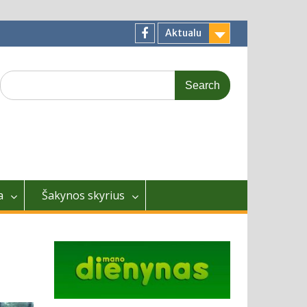
Aktualu
Facebook
Search
for:
a
Šakynos skyrius