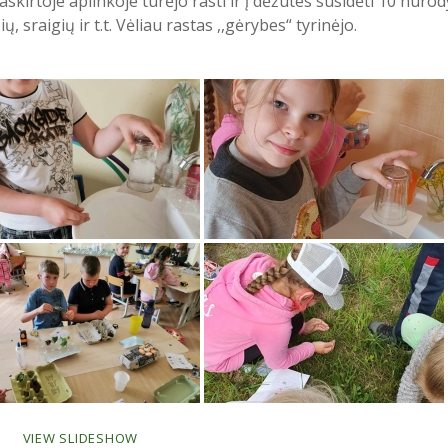
skirtoje aplinkoje turėjo rasti ir į dėžutes susidėti 10 nuro
sraigių ir t.t. Vėliau rastas ,,gėrybes“ tyrinėjo.
VIEW SLIDESHOW