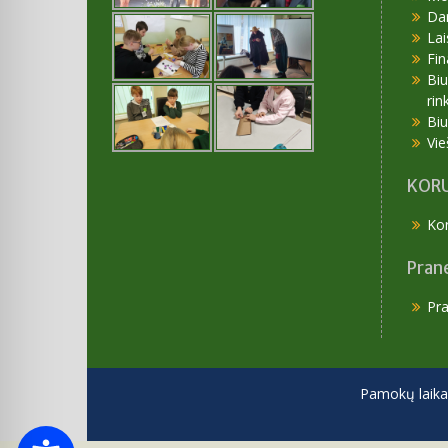
Da
Lai
Fin
Bi
rin
Bi
Vie
KORU
Kor
Pran
Pr
Pamokų laika