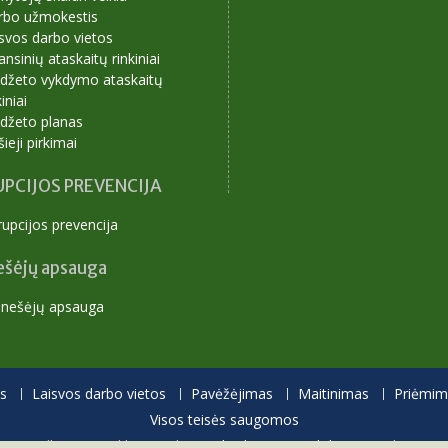
rbo užmokestis
svos darbo vietos
ansinių ataskaitų rinkiniai
udžeto vykdymo ataskaitų
kiniai
udžeto planas
šieji pirkimai
PCIJOS PREVENCIJA
upcijos prevencija
ešėjų apsauga
anešėjų apsauga
s
Laisvos darbo vietos
Pavėžėjimas
Maitinimas
Priėmima
Visos teisės saugomos
Proudly powered by WordPress
|
Education Hub by
WEN Themes