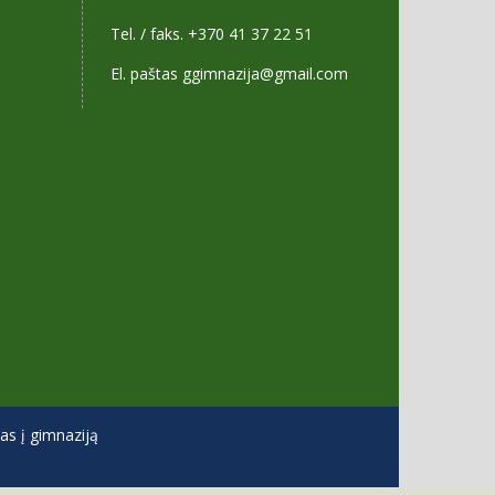
Tel. / faks. +370 41 37 22 51
El. paštas ggimnazija@gmail.com
s į gimnaziją