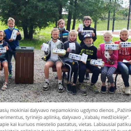
klasių mokiniai dalyvavo nepamokinio ugdymo dienos ,,Pažink
perimentus, tyrinėjo aplinką, dalyvavo ,,Vabalų medžioklėje“.
apie kai kuriuos miestelio pastatus, vietas. Labiausiai patiku