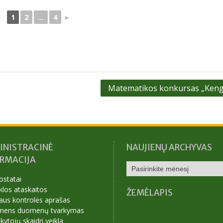
1
2
...
4
►
Matematikos konkursas „Keng
INISTRACINĖ
NAUJIENŲ ARCHYVAS
ORMACIJA
NAUJIENŲ
ARCHYVAS
ostatai
klos ataskaitos
ŽEMĖLAPIS
aus kontrolės aprašas
mens duomenų tvarkymas
ytojų skaidri veikla