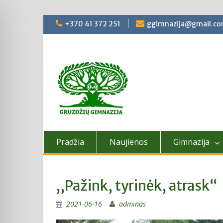
Skip
+370 41 372 251
ggimnazija@gmail.c
to
content
Pradžia
Naujienos
Gimnazija
,,Pažink, tyrinėk, atrask“
2021-06-16
adminas