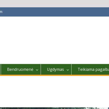
om
Bendruomenė
Ugdymas
Teikiama pagalb