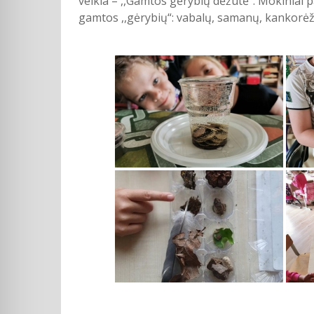
veikla – ,,Gamtos gėrybių dėžutė“. Mokiniai pa
gamtos ,,gėrybių“: vabalų, samanų, kankorėžių, 