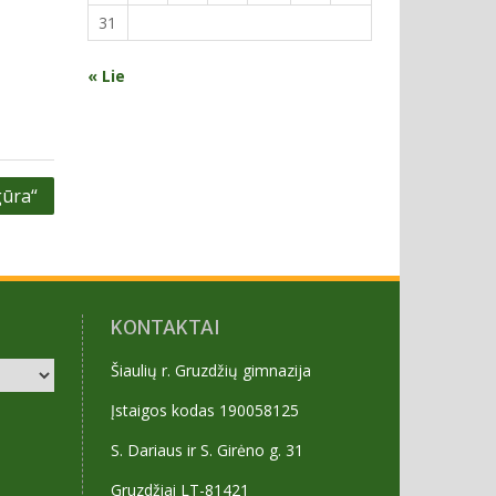
31
« Lie
ūra“
KONTAKTAI
Šiaulių r. Gruzdžių gimnazija
Įstaigos kodas 190058125
S. Dariaus ir S. Girėno g. 31
Gruzdžiai LT-81421