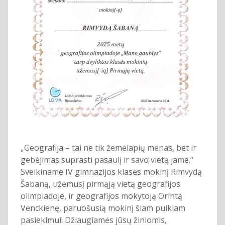
„Geografija – tai ne tik žemėlapių menas, bet ir
gebėjimas suprasti pasaulį ir savo vietą jame.“
Sveikiname IV gimnazijos klasės mokinį Rimvydą
Šabaną, užėmusį pirmąją vietą geografijos
olimpiadoje, ir geografijos mokytoją Orintą
Venckienę, paruošusią mokinį šiam puikiam
pasiekimui! Džiaugiamės jūsų žiniomis,