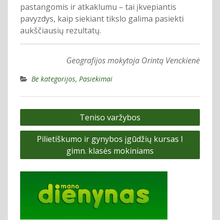
pastangomis ir atkaklumu – tai įkvepiantis
pavyzdys, kaip siekiant tikslo galima pasiekti
aukščiausių rezultatų.
Geografijos mokytoja Orintą Venckienė
Be kategorijos
,
Pasiekimai
Navigacija
Teniso varžybos
tarp
Pilietiškumo ir gynybos įgūdžių kursas I
įrašų
gimn. klasės mokiniams