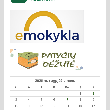
2026 m. rugpjūčio mėn.
Pr
A
T
K
Pn
Š
S
1
2
3
4
5
6
7
8
9
10
11
12
13
14
15
16