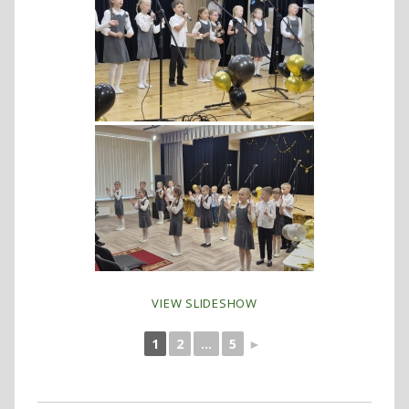
VIEW SLIDESHOW
1
2
...
5
►