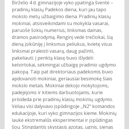
Birželio 4 d. gimnazijoje vyko ypatinga šventė –
pradinių klasių Padėkos diena, kuri jau tapo
mokslo metų užbaigimo diena. Pradinių klasių
mokiniai, atsisveikindami su mokykla vasarai,
paruošė šokių numerius, linksmas dainas,
dramos pasirodymą. Renginį vedė trečiokai, šią
dieną įsikūniję į linksmus peliukus, kvietę visus
linksmai praleisti vasarą, daug pažinti,
pakeliauti. Į penktą klasę buvo išlydėti
ketvirtokai, sėkmingai užbaigę pradinio ugdymo
pakopą. Taip pat direktoriaus padėkomis buvo
apdovanoti mokiniai, geriausiai besimokę šiais
mokslo metais. Mokiniai dėkojo mokytojoms,
padėjėjoms ir kitiems darbuotojams, kurie
prisideda prie pradinių klasių mokinių ugdymo.
Vėliau visi dalyvavo įspūdingoje ,,N2“ komandos
edukacijoje, kuri vyko gimnazijos kieme. Mokinių
laukė ekstremalūs eksperimentai ir įspūdingas
šou. Stingdantis skystasis azotas, ugnis, sienas