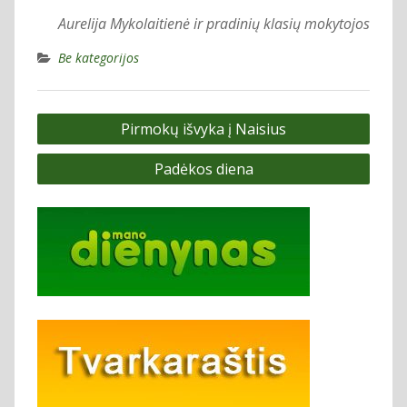
Aurelija Mykolaitienė ir pradinių klasių mokytojos
Be kategorijos
Navigacija
Pirmokų išvyka į Naisius
tarp
Padėkos diena
įrašų