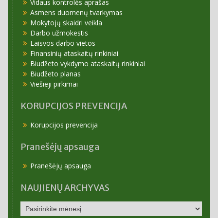
Vidaus kontrolės aprašas
Asmens duomenų tvarkymas
Mokytojų skaidri veikla
Darbo užmokestis
Laisvos darbo vietos
Finansinių ataskaitų rinkiniai
Biudžeto vykdymo ataskaitų rinkiniai
Biudžeto planas
Viešieji pirkimai
KORUPCIJOS PREVENCIJA
Korupcijos prevencija
Pranešėjų apsauga
Pranešėjų apsauga
NAUJIENŲ ARCHYVAS
NAUJIENŲ
ARCHYVAS