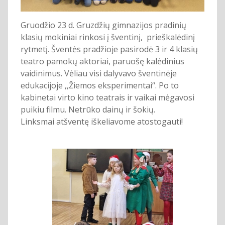
Gruodžio 23 d. Gruzdžių gimnazijos pradinių
klasių mokiniai rinkosi į šventinį, prieškalėdinį
rytmetį. Šventės pradžioje pasirodė 3 ir 4 klasių
teatro pamokų aktoriai, paruošę kalėdinius
vaidinimus. Vėliau visi dalyvavo šventinėje
edukacijoje ,,Žiemos eksperimentai“. Po to
kabinetai virto kino teatrais ir vaikai mėgavosi
puikiu filmu. Netrūko dainų ir šokių.
Linksmai atšventę iškeliavome atostogauti!