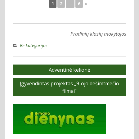
1
2
...
6
►
Pradinių klasių mokytojos
Be kategorijos
Navigacija
Adventinė kelionė
tarp
Įgyvendintas projektas „9-ojo dešimtmečio
įrašų
filmai“