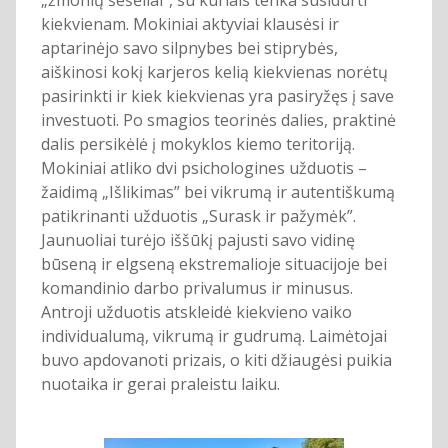
kiekvienam. Mokiniai aktyviai klausėsi ir
aptarinėjo savo silpnybes bei stiprybės,
aiškinosi kokį karjeros kelią kiekvienas norėtų
pasirinkti ir kiek kiekvienas yra pasiryžęs į save
investuoti. Po smagios teorinės dalies, praktinė
dalis persikėlė į mokyklos kiemo teritoriją.
Mokiniai atliko dvi psichologines užduotis –
žaidimą „Išlikimas” bei vikrumą ir autentiškumą
patikrinanti užduotis „Surask ir pažymėk”.
Jaunuoliai turėjo iššūkį pajusti savo vidinę
būseną ir elgseną ekstremalioje situacijoje bei
komandinio darbo privalumus ir minusus.
Antroji užduotis atskleidė kiekvieno vaiko
individualumą, vikrumą ir gudrumą. Laimėtojai
buvo apdovanoti prizais, o kiti džiaugėsi puikia
nuotaika ir gerai praleistu laiku.