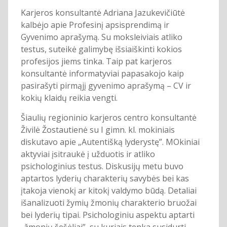
Karjeros konsultantė Adriana Jazukevičiūtė
kalbėjo apie Profesinį apsisprendimą ir
Gyvenimo aprašymą. Su moksleiviais atliko
testus, suteikė galimybę išsiaiškinti kokios
profesijos jiems tinka. Taip pat karjeros
konsultantė informatyviai papasakojo kaip
pasirašyti pirmąjį gyvenimo aprašymą – CV ir
kokių klaidų reikia vengti.
Šiaulių regioninio karjeros centro konsultantė
Živilė Žostautienė su I gimn. kl. mokiniais
diskutavo apie „Autentišką lyderystę”. MOkiniai
aktyviai įsitraukė į užduotis ir atliko
psichologinius testus. Diskusijų metu buvo
aptartos lyderių charakterių savybės bei kas
įtakoja vienokį ar kitokį valdymo būdą. Detaliai
išanalizuoti žymių žmonių charakterio bruožai
bei lyderių tipai. Psichologiniu aspektu aptarti
„žmonių šešėliai”, su kuriais tenka susidurti