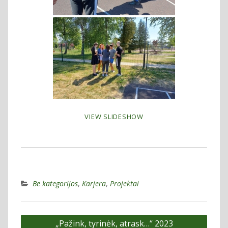
VIEW SLIDESHOW
Be kategorijos
,
Karjera
,
Projektai
Navigacija
„Pažink, tyrinėk, atrask…“ 2023