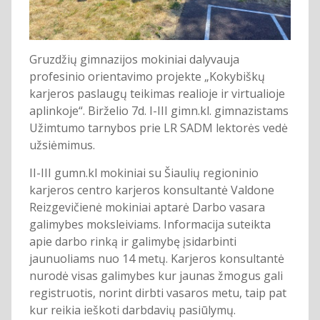
Gruzdžių gimnazijos mokiniai dalyvauja
profesinio orientavimo projekte „Kokybiškų
karjeros paslaugų teikimas realioje ir virtualioje
aplinkoje“. Birželio 7d. I-III gimn.kl. gimnazistams
Užimtumo tarnybos prie LR SADM lektorės vedė
užsiėmimus.
II-III gumn.kl mokiniai su Šiaulių regioninio
karjeros centro karjeros konsultantė Valdone
Reizgevičienė mokiniai aptarė Darbo vasara
galimybes moksleiviams. Informacija suteikta
apie darbo rinką ir galimybę įsidarbinti
jaunuoliams nuo 14 metų. Karjeros konsultantė
nurodė visas galimybes kur jaunas žmogus gali
registruotis, norint dirbti vasaros metu, taip pat
kur reikia ieškoti darbdavių pasiūlymų.