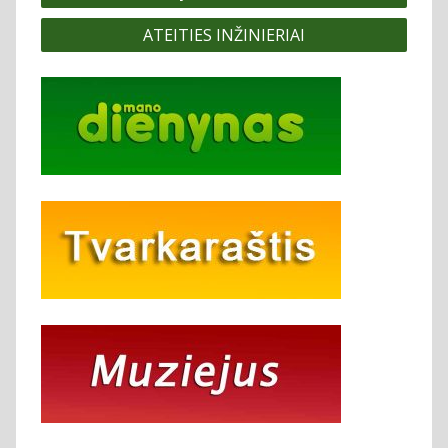
tarp
ATEITIES INŽINIERIAI
įrašų