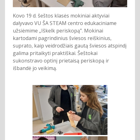
Kovo 19 d. šeštos klasės mokiniai aktyviai
dalyvavo VU ŠA STEAM centro edukaciniame
užsiėmime „Iškelk periskopą”. Mokinai
kartodami pagrindinius šviesos reiškinius,
suprato, kaip veidrodžiais gautą šviesos atspindį
galima pritaikyti praktiškai. Šeštokai
sukonstravo optinį prietaisą periskopą ir
išbandė jo veikimą.