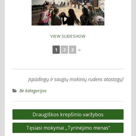
VIEW SLIDESHOW
1
2
3
►
Įspūdingų ir saugių mokinių rudens atostogų!
Be kategorijos
Navigacija
Draugiškos krepšinio varžybos
tarp
Tęsiasi mokymai „Tyrinėjimo menas“
įrašų