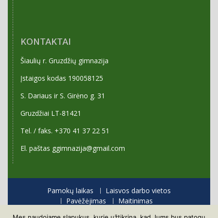
KONTAKTAI
Šiaulių r. Gruzdžių gimnazija
Įstaigos kodas 190058125
S. Dariaus ir S. Girėno g. 31
Gruzdžiai LT-81421
Tel. / faks. +370 41 37 22 51
El. paštas ggimnazija@gmail.com
Pamokų laikas
Laisvos darbo vietos
Pavėžėjimas
Maitinimas
Priėmimas į gimnaziją
Mes naudojame slapukus, kurie užtikrina, kad Jums bus patogu