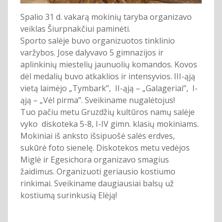
Spalio 31 d. vakarą mokinių taryba organizavo
veiklas Šiurpnakčiui paminėti.
Sporto salėje buvo organizuotos tinklinio
varžybos. Jose dalyvavo 5 gimnazijos ir
aplinkinių miestelių jaunuolių komandos. Kovos
dėl medalių buvo atkaklios ir intensyvios. III-ąją
vietą laimėjo „Tymbark”, II-ąją – „Galageriai”, I-
ąją – „Vėl pirma”. Sveikiname nugalėtojus!
Tuo pačiu metu Gruzdžių kultūros namų salėje
vyko diskoteka 5-8, I-IV gimn. klasių mokiniams.
Mokiniai iš anksto išsipuošė salės erdves,
sukūrė foto sienelę. Diskotekos metu vedėjos
Miglė ir Egesichora organizavo smagius
žaidimus. Organizuoti geriausio kostiumo
rinkimai. Sveikiname daugiausiai balsų už
kostiumą surinkusią Elėją!