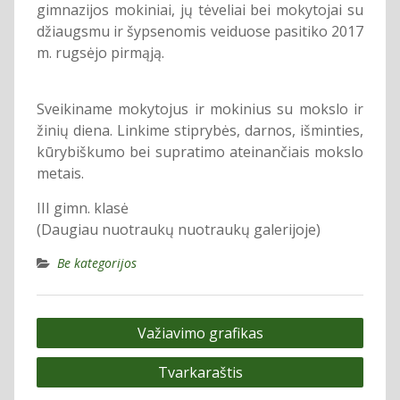
gimnazijos mokiniai, jų tėveliai bei mokytojai su
džiaugsmu ir šypsenomis veiduose pasitiko 2017
m. rugsėjo pirmąją.
Sveikiname mokytojus ir mokinius su mokslo ir
žinių diena. Linkime stiprybės, darnos, išminties,
kūrybiškumo bei supratimo ateinančiais mokslo
metais.
III gimn. klasė
(Daugiau nuotraukų nuotraukų galerijoje)
Be kategorijos
Navigacija
Važiavimo grafikas
tarp
Tvarkaraštis
įrašų