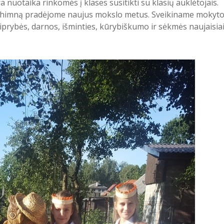
 nuotaika rinkomės į klases susitikti su klasių auklėtojais.
os himną pradėjome naujus mokslo metus. Sveikiname mokytoj
tiprybės, darnos, išminties, kūrybiškumo ir sėkmės naujaisia