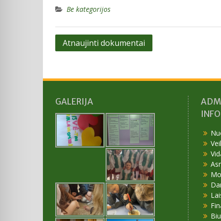
Be kategorijos
Navigacija
Atnaujinti dokumentai
tarp
įrašų
GALERIJA
ADM
INF
Nu
Vei
Vid
As
Mok
Da
Lai
Fin
Bi