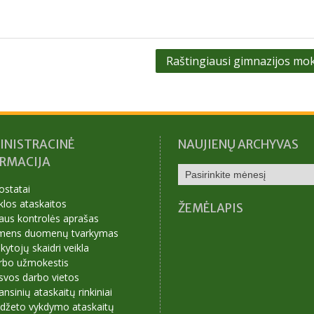
Raštingiausi gimnazijos mok
INISTRACINĖ
NAUJIENŲ ARCHYVAS
ORMACIJA
NAUJIENŲ
ARCHYVAS
ostatai
klos ataskaitos
ŽEMĖLAPIS
aus kontrolės aprašas
mens duomenų tvarkymas
ytojų skaidri veikla
rbo užmokestis
svos darbo vietos
ansinių ataskaitų rinkiniai
udžeto vykdymo ataskaitų