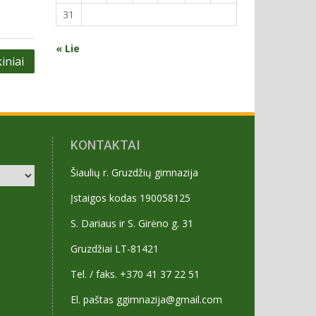
31
« Lie
iniai
KONTAKTAI
Šiaulių r. Gruzdžių gimnazija
Įstaigos kodas 190058125
S. Dariaus ir S. Girėno g. 31
Gruzdžiai LT-81421
Tel. / faks. +370 41 37 22 51
El. paštas ggimnazija@gmail.com