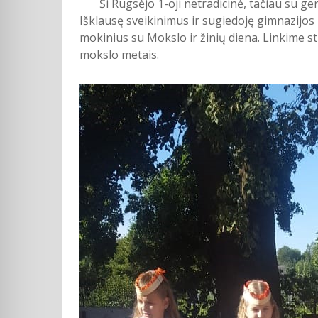
Ši Rugsėjo 1-oji netradicinė, tačiau su gera
Išklausę sveikinimus ir sugiedoję gimnazij
mokinius su Mokslo ir žinių diena. Linkime s
mokslo metais.