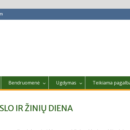
om
Bendruomenė
Ugdymas
Teikiama pagalb
LO IR ŽINIŲ DIENA