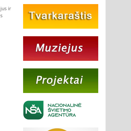
us ir
is