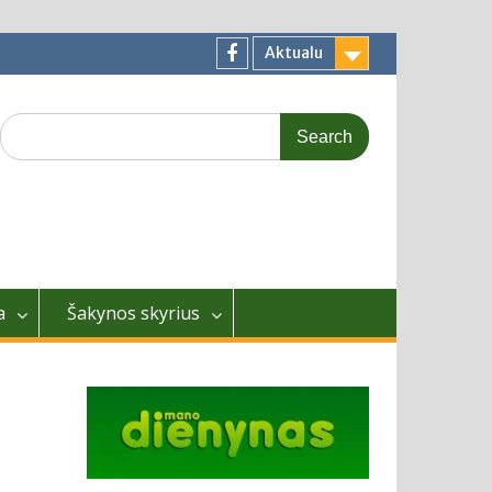
Aktualu
Facebook
Search
for:
a
Šakynos skyrius