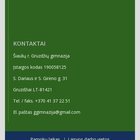
KONTAKTAI
Šiaulių r. Gruzdžių gimnazija
Įstaigos kodas 190058125
S. Dariaus ir S. Girėno g. 31
Gruzdžiai LT-81421
Tel. / faks. +370 41 37 22 51
El. paštas ggimnazija@gmail.com
Pamokų laikas
Laisvos darbo vietos