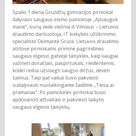
Spalio 1 dieną Gruzdžių gimnazijos pirmokai
dalyvavo saugaus eismo pamokoje „Apsaugok
mane“, kurią vedė viešnia iš Vilniaus – Lietuvos
draudimo darbuotoja, IT kokybės užtikrinimo
specialistė Deimantė Grucė. Lietuvos draudimo
atstovė pirmokams priminė pagrindines
saugaus elgesio gatvėje taisykles, kaip saugiai
važinėti dviračiais, paspirtukais, riedlentėmis,
kodėl reikia užsisegti saugos diržus, dėvėti
šalmus. Taip pat vaikai buvo pakviesti
sudalyvauti nuotaikingame žaidime „Tiesa ar
pramanas“. Po pamokėlės pirmokai buvo
apdovanoti atšvaitais ir pakviesti laikytis
saugaus elgesio taisyklių.