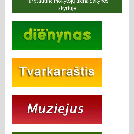
Tarptautinė mokytojų diena Šakynos
įrašų
skyriuje