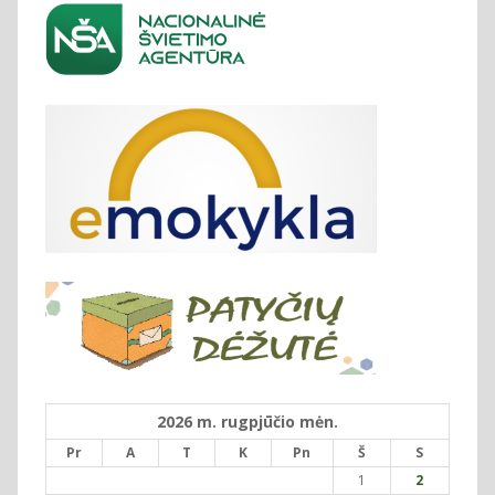
2026 m. rugpjūčio mėn.
Pr
A
T
K
Pn
Š
S
1
2