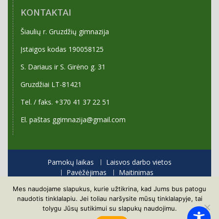
KONTAKTAI
Šiaulių r. Gruzdžių gimnazija
Įstaigos kodas 190058125
S. Dariaus ir S. Girėno g. 31
Gruzdžiai LT-81421
Tel. / faks. +370 41 37 22 51
El. paštas ggimnazija@gmail.com
Pamokų laikas
Laisvos darbo vietos
Pavėžėjimas
Maitinimas
Priėmimas į gimnaziją
Mes naudojame slapukus, kurie užtikrina, kad Jums bus patogu
Visos teisės saugomos
naudotis tinklalapiu. Jei toliau naršysite mūsų tinklalapyje, tai
Proudly powered by WordPress
|
Education Hub by
tolygu Jūsų sutikimui su slapukų naudojimu.
WEN Themes