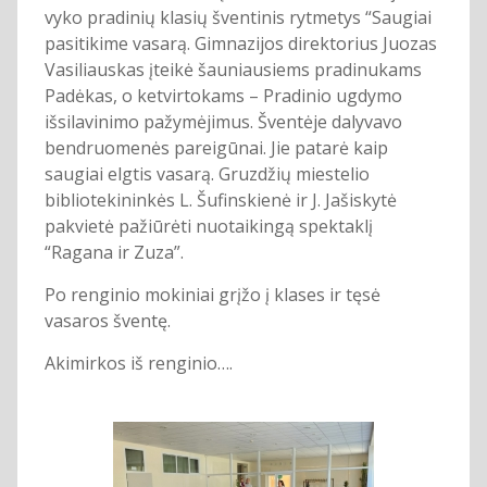
vyko pradinių klasių šventinis rytmetys “Saugiai
pasitikime vasarą. Gimnazijos direktorius Juozas
Vasiliauskas įteikė šauniausiems pradinukams
Padėkas, o ketvirtokams – Pradinio ugdymo
išsilavinimo pažymėjimus. Šventėje dalyvavo
bendruomenės pareigūnai. Jie patarė kaip
saugiai elgtis vasarą. Gruzdžių miestelio
bibliotekininkės L. Šufinskienė ir J. Jašiskytė
pakvietė pažiūrėti nuotaikingą spektaklį
“Ragana ir Zuza”.
Po renginio mokiniai grįžo į klases ir tęsė
vasaros šventę.
Akimirkos iš renginio….