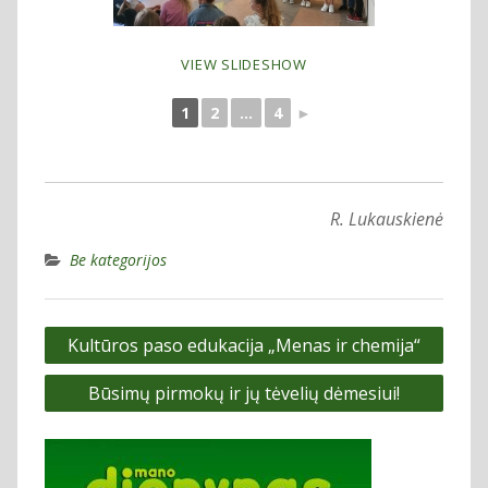
VIEW SLIDESHOW
1
2
...
4
►
R. Lukauskienė
Be kategorijos
Navigacija
Kultūros paso edukacija „Menas ir chemija“
tarp
Būsimų pirmokų ir jų tėvelių dėmesiui!
įrašų