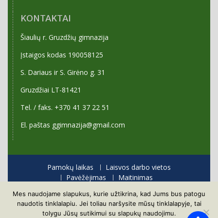
KONTAKTAI
Šiaulių r. Gruzdžių gimnazija
Įstaigos kodas 190058125
S. Dariaus ir S. Girėno g. 31
Gruzdžiai LT-81421
Tel. / faks. +370 41 37 22 51
El. paštas ggimnazija@gmail.com
Pamokų laikas
Laisvos darbo vietos
Pavėžėjimas
Maitinimas
Priėmimas į gimnaziją
Mes naudojame slapukus, kurie užtikrina, kad Jums bus patogu
Visos teisės saugomos
naudotis tinklalapiu. Jei toliau naršysite mūsų tinklalapyje, tai
Proudly powered by WordPress
|
Education Hub by
tolygu Jūsų sutikimui su slapukų naudojimu.