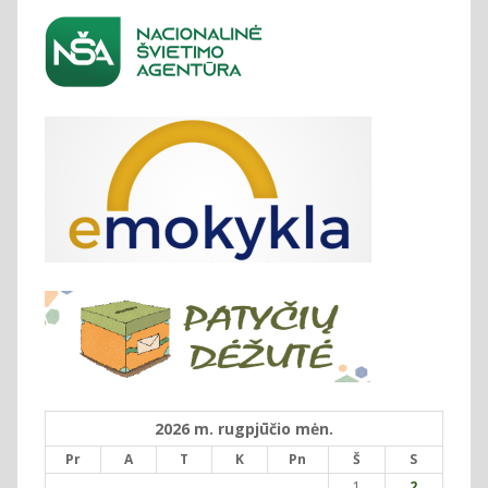
2026 m. rugpjūčio mėn.
Pr
A
T
K
Pn
Š
S
1
2