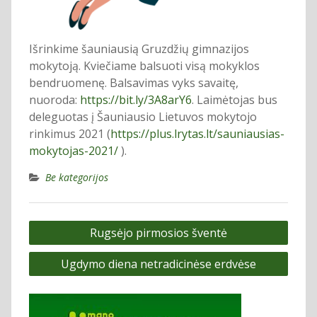
Išrinkime šauniausią Gruzdžių gimnazijos
mokytoją. Kviečiame balsuoti visą mokyklos
bendruomenę. Balsavimas vyks savaitę,
nuoroda:
https://bit.ly/3A8arY6
. Laimėtojas bus
deleguotas į Šauniausio Lietuvos mokytojo
rinkimus 2021 (
https://plus.lrytas.lt/sauniausias-
mokytojas-2021/
).
Be kategorijos
Navigacija
Rugsėjo pirmosios šventė
tarp
Ugdymo diena netradicinėse erdvėse
įrašų