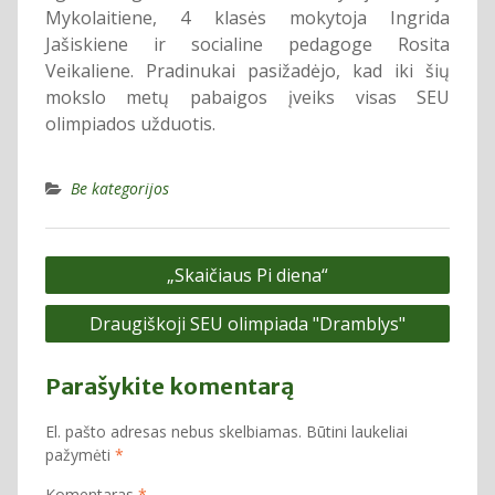
Mykolaitiene, 4 klasės mokytoja Ingrida
Jašiskiene ir socialine pedagoge Rosita
Veikaliene. Pradinukai pasižadėjo, kad iki šių
mokslo metų pabaigos įveiks visas SEU
olimpiados užduotis.
Be kategorijos
Navigacija
„Skaičiaus Pi diena“
tarp
Draugiškoji SEU olimpiada "Dramblys"
įrašų
Parašykite komentarą
El. pašto adresas nebus skelbiamas.
Būtini laukeliai
pažymėti
*
Komentaras
*