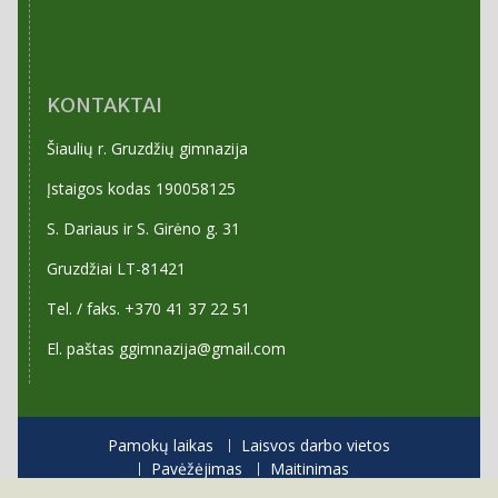
KONTAKTAI
Šiaulių r. Gruzdžių gimnazija
Įstaigos kodas 190058125
S. Dariaus ir S. Girėno g. 31
Gruzdžiai LT-81421
Tel. / faks. +370 41 37 22 51
El. paštas ggimnazija@gmail.com
Pamokų laikas
Laisvos darbo vietos
Pavėžėjimas
Maitinimas
Priėmimas į gimnaziją