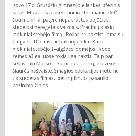
Kovo 17 d. Gruzdžių gimnazijoje lankėsi sferinis
kinas. Mobilaus planetariumo sferiniame 360º
šou mokiniai patyrė nepaprastus pojūčius,
stebėjosi neregėtais vaizdais. Pradinių klasių
mokiniai stebėjo filmą ,,Poliarinė naktis“. Jame su
pingvinu Džeimsu ir baltuoju lokiu Barniu
mokiniai stebėjo žvaigždes, domėjosi, kodėl
žemės ašigaliuose tokia ilga naktis. Taip pat
keliavo iki Marso ir Saturno planetų, grožėjosi
šiaurės pašvaiste. Smagios edukacijos metu ne
tik stebėtas filmas, bet ir gilintos pasaulio
pažinimo žinios.