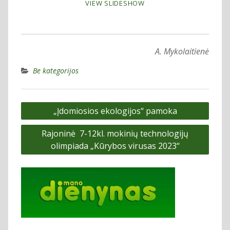
VIEW SLIDESHOW
A. Mykolaitienė
Be kategorijos
Navigacija
„Įdomiosios ekologijos“ pamoka
tarp
Rajoninė 7-12kl. mokinių technologijų
įrašų
olimpiada „Kūrybos virusas 2023“