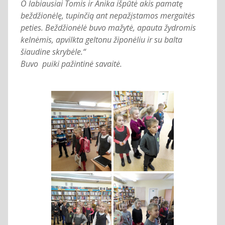
O labiausiai Tomis ir Anika išpūtė akis pamatę
beždžionėlę, tupinčią ant nepažįstamos mergaitės
peties. Beždžionėlė buvo mažytė, apauta žydromis
kelnėmis, apvilkta geltonu žiponėliu ir su balta
šiaudine skrybėle.“
Buvo puiki pažintinė savaitė.