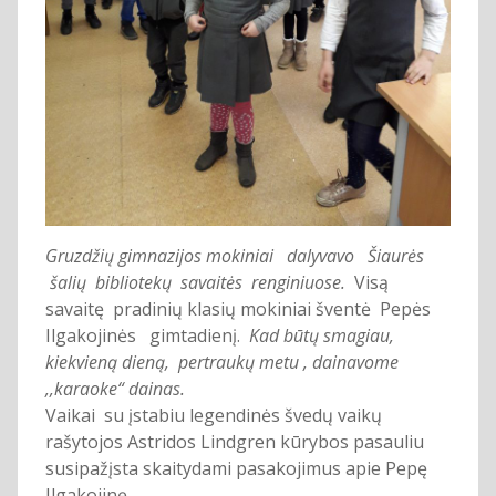
Gruzdžių gimnazijos mokiniai dalyvavo Šiaurės
šalių bibliotekų savaitės renginiuose.
Visą
savaitę pradinių klasių mokiniai šventė Pepės
Ilgakojinės gimtadienį.
Kad būtų smagiau,
kiekvieną dieną, pertraukų metu , dainavome
,,karaoke“ dainas.
Vaikai su įstabiu legendinės švedų vaikų
rašytojos Astridos Lindgren kūrybos pasauliu
susipažįsta skaitydami pasakojimus apie Pepę
Ilgakojinę.