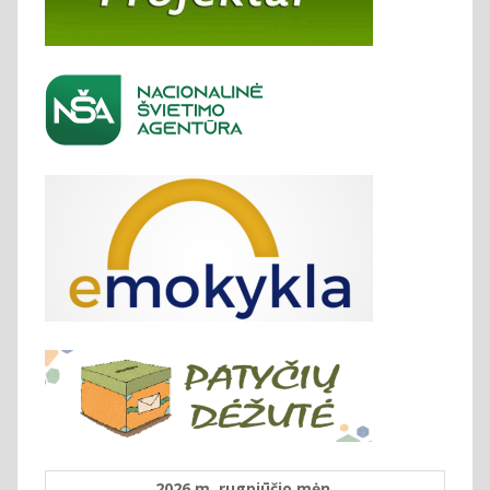
2026 m. rugpjūčio mėn.