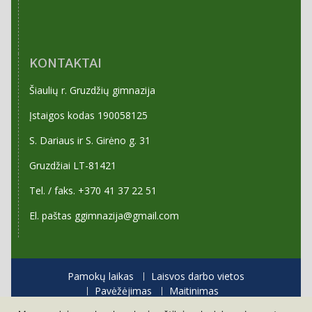
KONTAKTAI
Šiaulių r. Gruzdžių gimnazija
Įstaigos kodas 190058125
S. Dariaus ir S. Girėno g. 31
Gruzdžiai LT-81421
Tel. / faks. +370 41 37 22 51
El. paštas ggimnazija@gmail.com
Pamokų laikas
Laisvos darbo vietos
Pavėžėjimas
Maitinimas
Priėmimas į gimnaziją