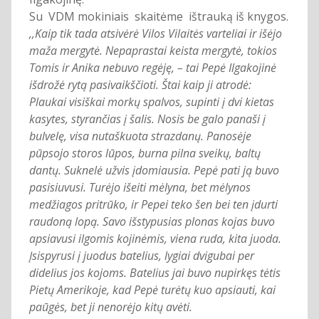
Su VDM mokiniais skaitėme ištrauką iš knygos.
,,Kaip tik tada atsivėrė Vilos Vilaitės varteliai ir išėjo
maža mergytė. Nepaprastai keista mergytė, tokios
Tomis ir Anika nebuvo regėję, – tai Pepė Ilgakojinė
išdrožė rytą pasivaikščioti. Štai kaip ji atrodė:
Plaukai visiškai morkų spalvos, supinti į dvi kietas
kasytes, styrančias į šalis. Nosis be galo panaši į
bulvelę, visa nutaškuota strazdanų. Panosėje
pūpsojo storos lūpos, burna pilna sveikų, baltų
dantų. Suknelė užvis įdomiausia. Pepė pati ją buvo
pasisiuvusi. Turėjo išeiti mėlyna, bet mėlynos
medžiagos pritrūko, ir Pepei teko šen bei ten įdurti
raudoną lopą. Savo išstypusias plonas kojas buvo
apsiavusi ilgomis kojinėmis, viena ruda, kita juoda.
Įsispyrusi į juodus batelius, lygiai dvigubai per
didelius jos kojoms. Batelius jai buvo nupirkęs tėtis
Pietų Amerikoje, kad Pepė turėtų kuo apsiauti, kai
paūgės, bet ji nenorėjo kitų avėti.