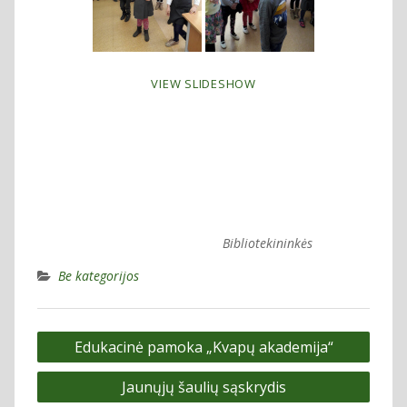
VIEW SLIDESHOW
Bibliotekininkės
Be kategorijos
Navigacija
Edukacinė pamoka „Kvapų akademija“
tarp
Jaunųjų šaulių sąskrydis
įrašų