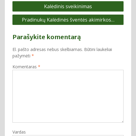
Navigacija
Kalėdinis sveikinimas
tarp
Pradinukų Kalėdinės šventės akimirkos…
įrašų
Parašykite komentarą
El. pašto adresas nebus skelbiamas.
Būtini laukeliai
pažymėti
*
Komentaras
*
Vardas