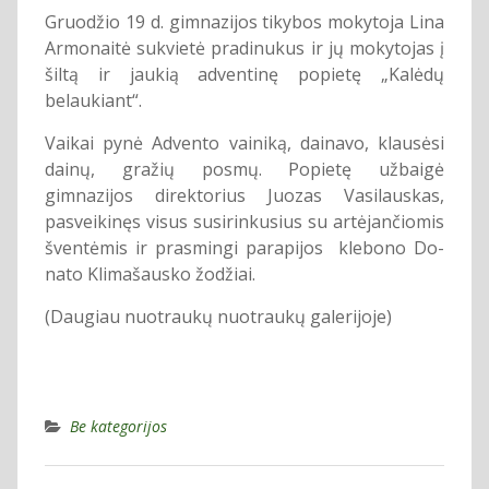
Gruodžio 19 d. gimnazijos tikybos mokytoja Lina
Armonaitė sukvietė pradinukus ir jų mokytojas į
šiltą ir jaukią adventinę popietę „Kalėdų
belaukiant“.
Vaikai pynė Advento vainiką, dainavo, klausėsi
dainų, gražių posmų. Popietę užbaigė
gimnazijos direktorius Juozas Vasilauskas,
pasveikinęs visus susirinkusius su artėjančiomis
šventėmis ir prasmingi parapijos
kle­bo­no Do­
na­to Kli­ma­šaus­ko žodžiai.
(Daugiau nuotraukų nuotraukų galerijoje)
Be kategorijos