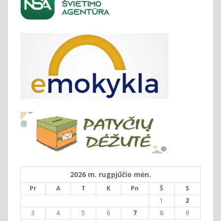
2026 m. rugpjūčio mėn.
Pr
A
T
K
Pn
Š
S
1
2
3
4
5
6
7
8
9