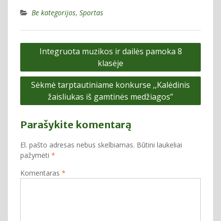
Be kategorijos
,
Sportas
Navigacija
Integruota muzikos ir dailės pamoka 8
tarp
klasėje
įrašų
Sėkmė tarptautiniame konkurse ,,Kalėdinis
žaisliukas iš gamtinės medžiagos”
Parašykite komentarą
El. pašto adresas nebus skelbiamas.
Būtini laukeliai
pažymėti
*
Komentaras
*