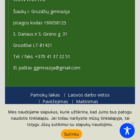
Šiaulių r. Gruzdžių gimnazija
Įstaigos kodas 190058125
S. Dariaus ir S. Girėno g. 31
Gruzdžiai LT-81421
Tel. / faks. +370 41 37 22 51
El. paštas ggimnazija@gmail.com
Pamokų laikas
Laisvos darbo vietos
Pavėžėjimas
Maitinimas
Priėmimas į gimnaziją
Mes naudojame slapukus, kurie užtikrina, kad Jums bus patogu
Visos teisės saugomos
naudotis tinklalapiu. Jei toliau naršysite mūsų tinklalapyje, tai
Proudly powered by WordPress
|
Education Hub by
tolygu Jūsų sutikimui su slapukų naudojimu.
WEN Themes
Sutinku