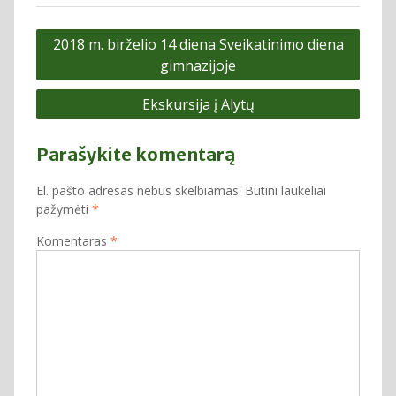
Navigacija
2018 m. birželio 14 diena Sveikatinimo diena
tarp
gimnazijoje
įrašų
Ekskursija į Alytų
Parašykite komentarą
El. pašto adresas nebus skelbiamas.
Būtini laukeliai
pažymėti
*
Komentaras
*