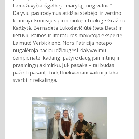
Lemeževyčia išgelbėjo macytąjį nog velnio”.
Dalyvių pasirodymus atidžiai stebėjo ir vertino
komisija: komisijos pirmininkė, etnologė Gražina
Kadžytė, Bernadeta Lukoševičiūtė (teta Beta) ir
lietuvių kalbos ir literatūros mokytoja ekspertė
Laimutė Verbickienė. Nors Patricija netapo
nugalėtoja, tačiau džiaugėsi dalyvavimu
čempionate, kadangi patyrė daug įsimintinų ir
prasmingų akimirkų. Juk pasaka – tai būdas
pažinti pasaulį, todėl kiekvienam vaikui ji labai
svarbi ir reikalinga.