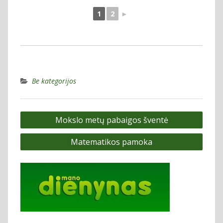
1
2
►
Be kategorijos
Navigacija
Mokslo metų pabaigos šventė
tarp
Matematikos pamoka
įrašų