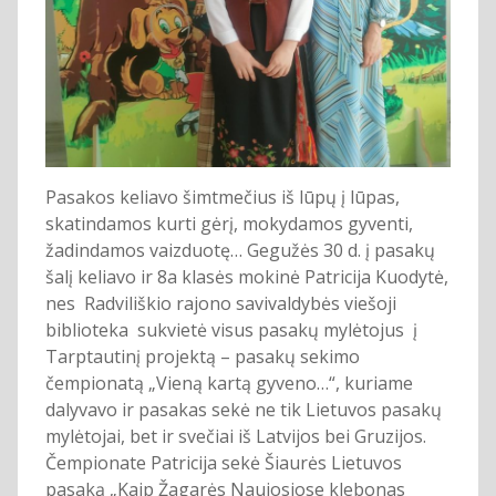
Pasakos keliavo šimtmečius iš lūpų į lūpas,
skatindamos kurti gėrį, mokydamos gyventi,
žadindamos vaizduotę… Gegužės 30 d. į pasakų
šalį keliavo ir 8a klasės mokinė Patricija Kuodytė,
nes Radviliškio rajono savivaldybės viešoji
biblioteka sukvietė visus pasakų mylėtojus į
Tarptautinį projektą – pasakų sekimo
čempionatą „Vieną kartą gyveno…“, kuriame
dalyvavo ir pasakas sekė ne tik Lietuvos pasakų
mylėtojai, bet ir svečiai iš Latvijos bei Gruzijos.
Čempionate Patricija sekė Šiaurės Lietuvos
pasaką „Kaip Žagarės Naujosiose klebonas