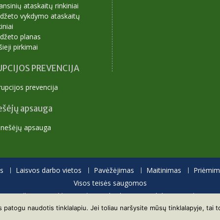
ansinių ataskaitų rinkiniai
udžeto vykdymo ataskaitų
kiniai
udžeto planas
šieji pirkimai
PCIJOS PREVENCIJA
upcijos prevencija
ešėjų apsauga
anešėjų apsauga
s
Laisvos darbo vietos
Pavėžėjimas
Maitinimas
Priėmima
Visos teisės saugomos
Proudly powered by WordPress
|
Education Hub by
WEN Themes
atogu naudotis tinklalapiu. Jei toliau naršysite mūsų tinklalapyje, tai 