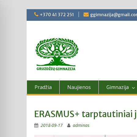
Skip
+370 41 372 251
ggimnazija@gmail.c
to
content
Pradžia
Naujienos
Gimnazija
ERASMUS+ tarptautiniai 
2018-09-17
adminas