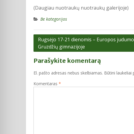
(Daugiau nuotraukų nuotraukų galerijoje)
Be kategorijos
Navigacija
Rugsėjo 17-21 dienomis – Europos judumo
Gruzdžių gimnazijoje
tarp
įrašų
Parašykite komentarą
El. pašto adresas nebus skelbiamas.
Būtini laukelia
Komentaras
*