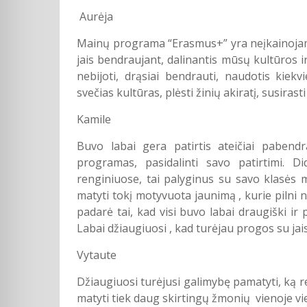
Aurėja
Mainų programa “Erasmus+” yra neįkainojamas
jais bendraujant, dalinantis mūsų kultūros ir 
nebijoti, drąsiai bendrauti, naudotis kiekv
svečias kultūras, plėsti žinių akiratį, susiras
Kamile
Buvo labai gera patirtis ateičiai pabendra
programas, pasidalinti savo patirtimi. 
renginiuose, tai palyginus su savo klasės 
matyti tokį motyvuota jaunimą , kurie pilni n
padarė tai, kad visi buvo labai draugiški ir 
Labai džiaugiuosi , kad turėjau progos su ja
Vytaute
Džiaugiuosi turėjusi galimybę pamatyti, ką
matyti tiek daug skirtingų žmonių vienoje viet