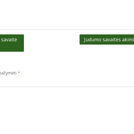
 savaitė
Judumo savaitės akim
i pažymėti
*