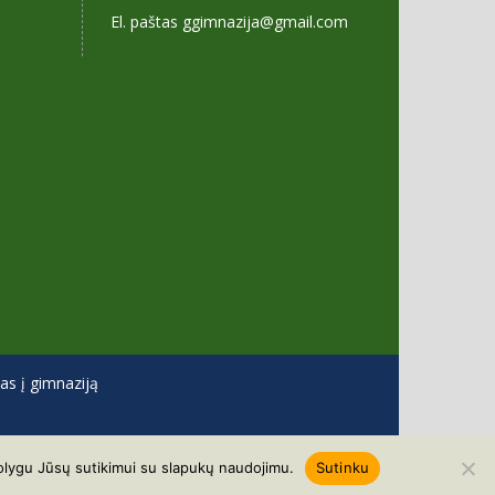
El. paštas ggimnazija@gmail.com
s į gimnaziją
tolygu Jūsų sutikimui su slapukų naudojimu.
Sutinku