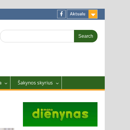
Aktualu
Facebook
Search
for:
a
Šakynos skyrius