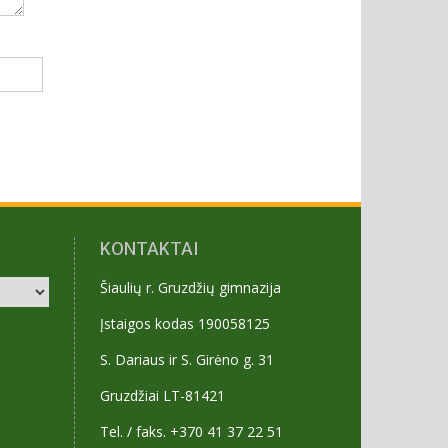
KONTAKTAI
Šiaulių r. Gruzdžių gimnazija
Įstaigos kodas 190058125
S. Dariaus ir S. Girėno g. 31
Gruzdžiai LT-81421
Tel. / faks. +370 41 37 22 51