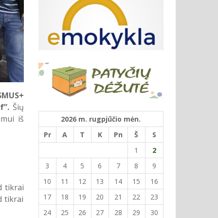
SMUS+
f”.
Šių
imui iš
2026 m. rugpjūčio mėn.
Pr
A
T
K
Pn
Š
S
1
2
3
4
5
6
7
8
9
10
11
12
13
14
15
16
 tikrai
17
18
19
20
21
22
23
 tikrai
24
25
26
27
28
29
30