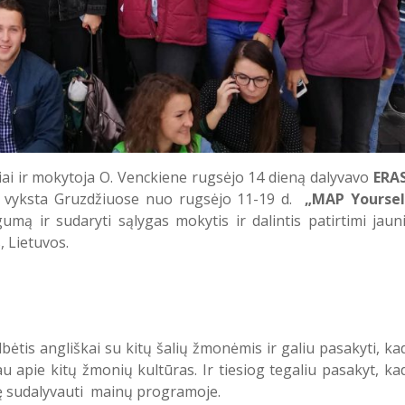
iai ir mokytoja O. Venckiene rugsėjo 14 dieną dalyvavo
ERA
e vyksta Gruzdžiuose nuo rugsėjo 11-19 d.
„MAP Yoursel
mą ir sudaryti sąlygas mokytis ir dalintis patirtimi jaun
s, Lietuvos.
bėtis angliškai su kitų šalių žmonėmis ir galiu pasakyti, kad
u apie kitų žmonių kultūras. Ir tiesiog tegaliu pasakyt, kad
mybę sudalyvauti mainų programoje.