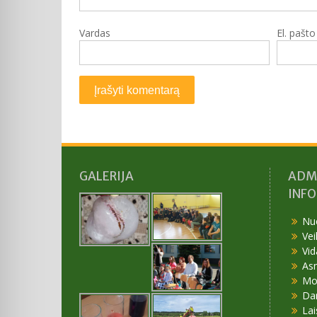
Vardas
El. pašt
GALERIJA
ADM
INF
Nu
Vei
Vid
As
Mok
Da
Lai