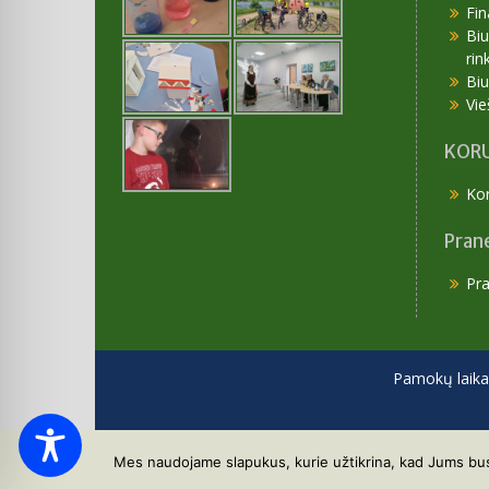
Fin
Bi
rin
Bi
Vie
KORU
Kor
Pran
Pr
Pamokų laika
Mes naudojame slapukus, kurie užtikrina, kad Jums bus p