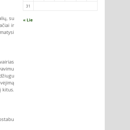
31
lių, su
« Lie
čiai ir
amatysi
vairias
vavimu
 džiugu
avėjimą
 kitus.
uostabu