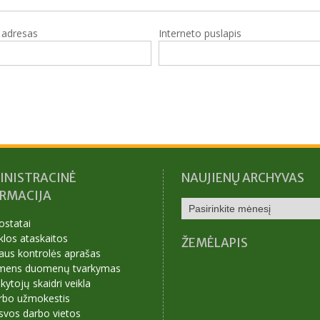
o adresas
Interneto puslapis
INISTRACINĖ
NAUJIENŲ ARCHYVAS
ORMACIJA
NAUJIENŲ
ARCHYVAS
ostatai
klos ataskaitos
ŽEMĖLAPIS
aus kontrolės aprašas
mens duomenų tvarkymas
ytojų skaidri veikla
rbo užmokestis
svos darbo vietos