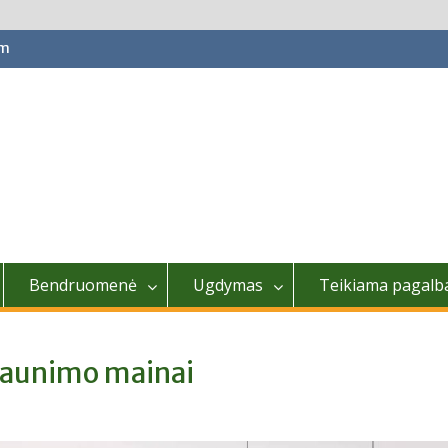
om
Bendruomenė
Ugdymas
Teikiama pagalb
jaunimo mainai