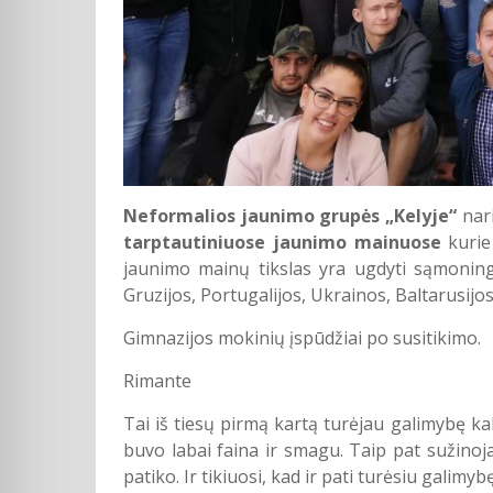
Neformalios jaunimo grupės „Kelyje“
nar
tarptautiniuose jaunimo mainuose
kuri
jaunimo mainų tikslas yra ugdyti sąmoningu
Gruzijos, Portugalijos, Ukrainos, Baltarusijo
Gimnazijos mokinių įspūdžiai po susitikimo.
Rimante
Tai iš tiesų pirmą kartą turėjau galimybę kal
buvo labai faina ir smagu. Taip pat sužinoja
patiko. Ir tikiuosi, kad ir pati turėsiu gali