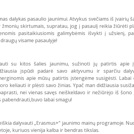
 dalykas pasaulio jaunimui. Atvykus svečiams iš įvairių ša
žmonių skirtumais, supratau, jog į pasaulį reikia žiūrėti pla
ienomis pasitaikiusiomis galimybėmis išvykti į užsienį, p
ti draugų visame pasaulyje!
uti su kitos šalies jaunimu, sužinoti jų patirtis apie į
Didžiausia įspūdi padarė savo aktyvumu ir sparčiu daly
merginomis apie mūsų patirtis įstengėme susigėsti. Labai
oro keliauti ir plėsti savo žinias. Ypač man didžiausia susiž
paprasti, nei vienas savęs neiškeldavo ir nežiūrėjo iš šono į
is pabendrauti,buvo labai smagu!
 reiškia dalyvauti „Erasmus+” jaunimo mainų programoje. N
oje, kuriuos vienija kalba ir bendras tikslas.