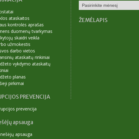
NAUJIENŲ
ARCHYVAS
ostatai
klos ataskaitos
ŽEMĖLAPIS
aus kontrolės aprašas
mens duomenų tvarkymas
ytojų skaidri veikla
rbo užmokestis
svos darbo vietos
ansinių ataskaitų rinkiniai
udžeto vykdymo ataskaitų
kiniai
udžeto planas
šieji pirkimai
PCIJOS PREVENCIJA
upcijos prevencija
ešėjų apsauga
anešėjų apsauga