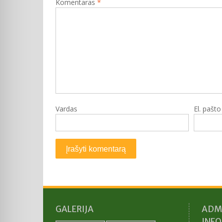
Komentaras
*
Vardas
El. pašt
GALERIJA
ADM
INF