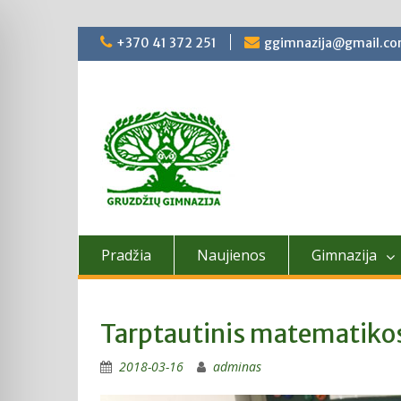
Skip
+370 41 372 251
ggimnazija@gmail.c
to
content
Pradžia
Naujienos
Gimnazija
Tarptautinis matematiko
2018-03-16
adminas