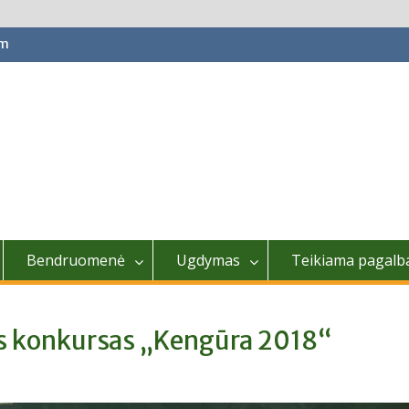
om
Bendruomenė
Ugdymas
Teikiama pagalb
s konkursas „Kengūra 2018“