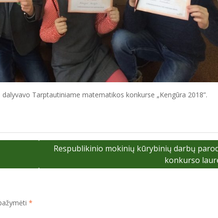
s, dalyvavo Tarptautiniame matematikos konkurse „Kengūra 2018”.
Respublikinio mokinių kūrybinių darbų paro
konkurso laur
i pažymėti
*