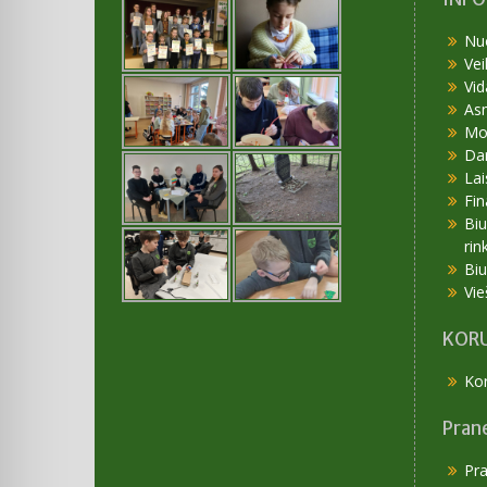
Nu
Vei
Vid
As
Mok
Da
Lai
Fin
Bi
rin
Bi
Vie
KORU
Kor
Pran
Pr