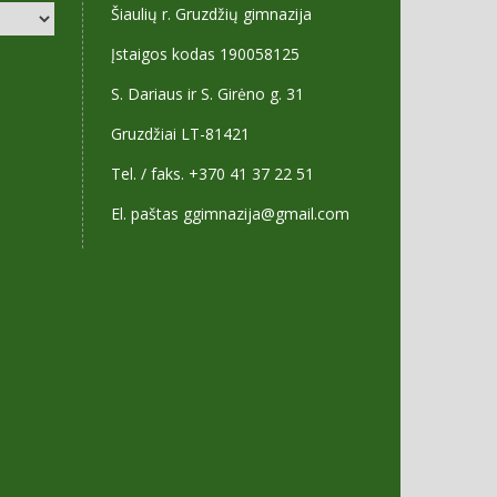
Šiaulių r. Gruzdžių gimnazija
Įstaigos kodas 190058125
S. Dariaus ir S. Girėno g. 31
Gruzdžiai LT-81421
Tel. / faks. +370 41 37 22 51
El. paštas ggimnazija@gmail.com