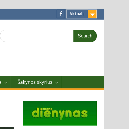
Aktualu
Facebook
Search
for:
a
Šakynos skyrius