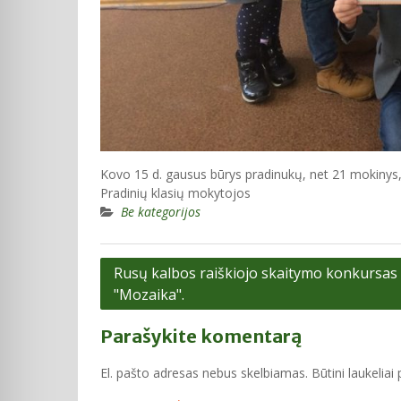
Kovo 15 d. gausus būrys pradinukų, net 21 mokiny
Pradinių klasių mokytojos
Be kategorijos
Navigacija
Rusų kalbos raiškiojo skaitymo konkursas
"Mozaika".
tarp
įrašų
Parašykite komentarą
El. pašto adresas nebus skelbiamas.
Būtini laukelia