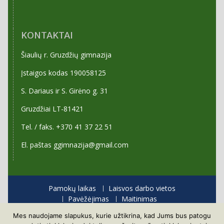
KONTAKTAI
Šiaulių r. Gruzdžių gimnazija
Įstaigos kodas 190058125
S. Dariaus ir S. Girėno g. 31
Gruzdžiai LT-81421
Tel. / faks. +370 41 37 22 51
El. paštas ggimnazija@gmail.com
Pamokų laikas
Laisvos darbo vietos
Pavėžėjimas
Maitinimas
Priėmimas į gimnaziją
Mes naudojame slapukus, kurie užtikrina, kad Jums bus patogu
Visos teisės saugomos