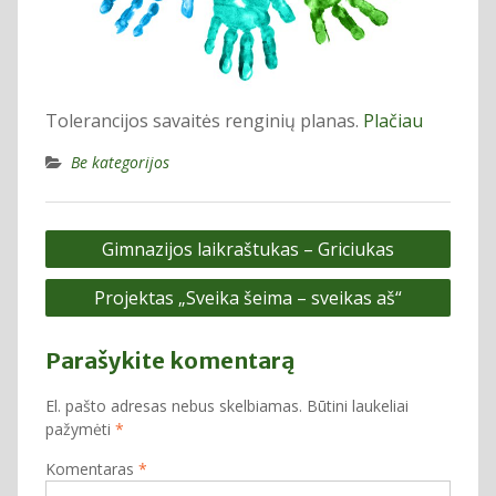
Tolerancijos savaitės renginių planas.
Plačiau
Be kategorijos
Navigacija
Gimnazijos laikraštukas – Griciukas
tarp
Projektas „Sveika šeima – sveikas aš“
įrašų
Parašykite komentarą
El. pašto adresas nebus skelbiamas.
Būtini laukeliai
pažymėti
*
Komentaras
*