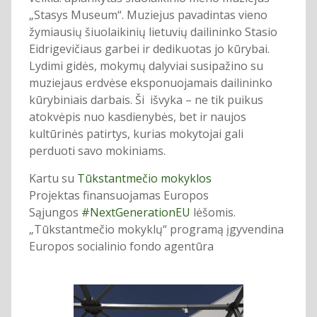
„Stasys Museum“. Muziejus pavadintas vieno
žymiausių šiuolaikinių lietuvių dailininko Stasio
Eidrigevičiaus garbei ir dedikuotas jo kūrybai.
Lydimi gidės, mokymų dalyviai susipažino su
muziejaus erdvėse eksponuojamais dailininko
kūrybiniais darbais. Ši išvyka – ne tik puikus
atokvėpis nuo kasdienybės, bet ir naujos
kultūrinės patirtys, kurias mokytojai gali
perduoti savo mokiniams.
Kartu su
Tūkstantmečio mokyklos
Projektas finansuojamas Europos
Sąjungos
#NextGenerationEU
lėšomis.
„Tūkstantmečio mokyklų“ programą įgyvendina
Europos socialinio fondo agentūra