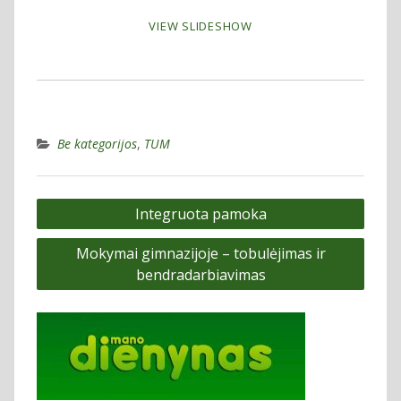
VIEW SLIDESHOW
Be kategorijos
,
TUM
Navigacija
Integruota pamoka
tarp
Mokymai gimnazijoje – tobulėjimas ir
įrašų
bendradarbiavimas