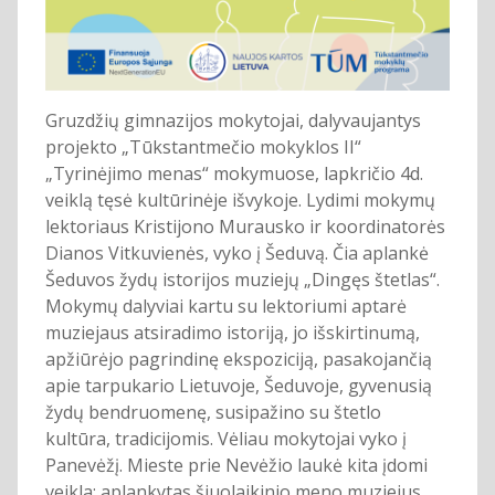
Gruzdžių gimnazijos mokytojai, dalyvaujantys
projekto „Tūkstantmečio mokyklos II“
„Tyrinėjimo menas“ mokymuose, lapkričio 4d.
veiklą tęsė kultūrinėje išvykoje. Lydimi mokymų
lektoriaus Kristijono Murausko ir koordinatorės
Dianos Vitkuvienės, vyko į Šeduvą. Čia aplankė
Šeduvos žydų istorijos muziejų „Dingęs štetlas“.
Mokymų dalyviai kartu su lektoriumi aptarė
muziejaus atsiradimo istoriją, jo išskirtinumą,
apžiūrėjo pagrindinę ekspoziciją, pasakojančią
apie tarpukario Lietuvoje, Šeduvoje, gyvenusią
žydų bendruomenę, susipažino su štetlo
kultūra, tradicijomis. Vėliau mokytojai vyko į
Panevėžį. Mieste prie Nevėžio laukė kita įdomi
veikla: aplankytas šiuolaikinio meno muziejus