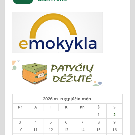
2026 m. rugpjūčio mėn.
Pr
A
T
K
Pn
Š
S
1
2
3
4
5
6
7
8
9
10
11
12
13
14
15
16