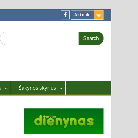
Aktualu
Facebook
Search
for:
a
Šakynos skyrius