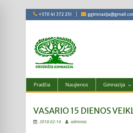
Skip
+370 41 372 251
ggimnazija@gmail.c
to
content
Pradžia
Naujienos
Gimnazija
VASARIO 15 DIENOS VEIK
2018-02-14
adminas