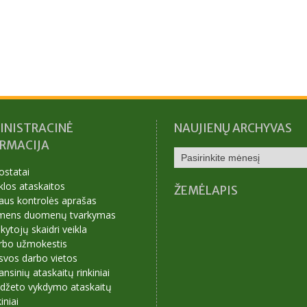
INISTRACINĖ
NAUJIENŲ ARCHYVAS
ORMACIJA
NAUJIENŲ
ARCHYVAS
ostatai
klos ataskaitos
ŽEMĖLAPIS
aus kontrolės aprašas
mens duomenų tvarkymas
ytojų skaidri veikla
rbo užmokestis
svos darbo vietos
ansinių ataskaitų rinkiniai
udžeto vykdymo ataskaitų
kiniai