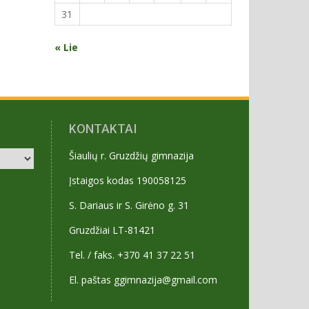
31
« Lie
KONTAKTAI
Šiaulių r. Gruzdžių gimnazija
Įstaigos kodas 190058125
S. Dariaus ir S. Girėno g. 31
Gruzdžiai LT-81421
Tel. / faks. +370 41 37 22 51
El. paštas ggimnazija@gmail.com