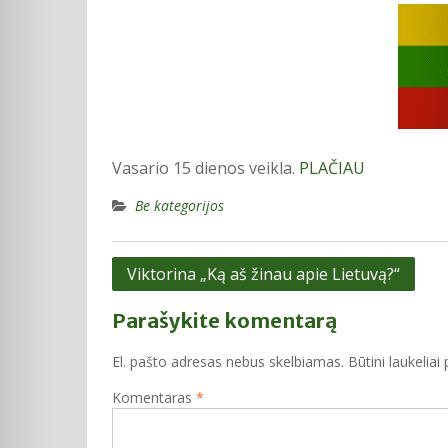
Vasario 15 dienos veikla.
PLAČIAU
Be kategorijos
Navigacija
Viktorina „Ką aš žinau apie Lietuvą?“
tarp
Parašykite komentarą
įrašų
El. pašto adresas nebus skelbiamas.
Būtini laukelia
Komentaras
*