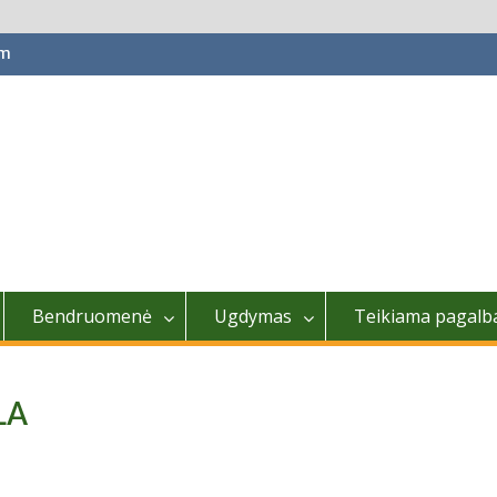
om
Bendruomenė
Ugdymas
Teikiama pagalb
LA