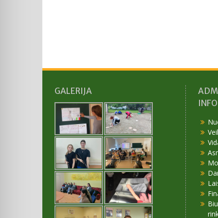
GALERIJA
ADM
INF
Nu
Vei
Vid
As
Mok
Da
Lai
Fin
Bi
rin