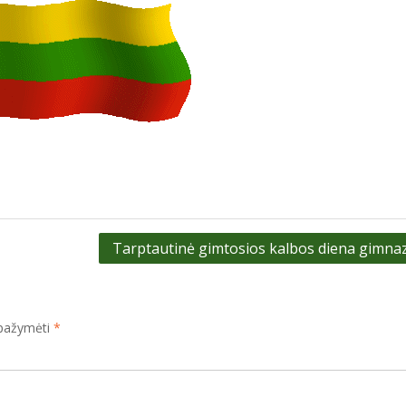
Tarptautinė gimtosios kalbos diena gimnaz
i pažymėti
*