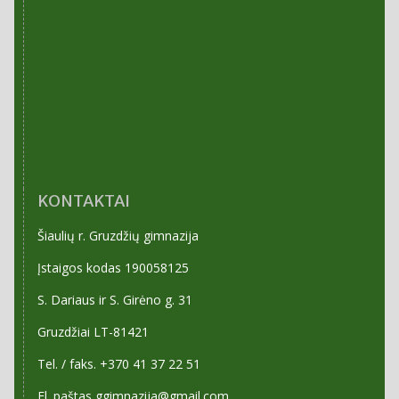
KONTAKTAI
Šiaulių r. Gruzdžių gimnazija
Įstaigos kodas 190058125
S. Dariaus ir S. Girėno g. 31
Gruzdžiai LT-81421
Tel. / faks. +370 41 37 22 51
El. paštas ggimnazija@gmail.com