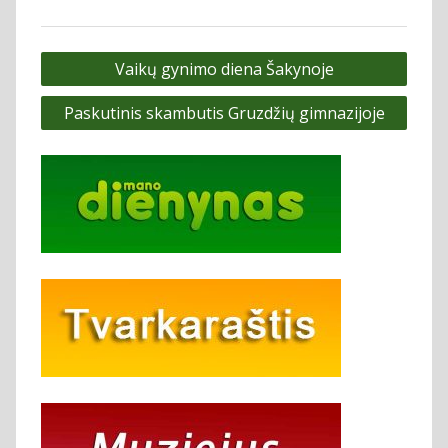
Navigacija
Vaikų gynimo diena Šakynoje
tarp
Paskutinis skambutis Gruzdžių gimnazijoje
įrašų