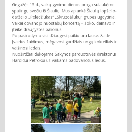
Gegužės 15 d., vaikų gynimo dienos proga sulaukėme
ypatingų svečių iš Šiaulių. Mus aplankė Šiaulių lopšelio-
darželio „Pelėdžiukas“ „Skruzdėliukų“ grupės ugdytiniai.
Vaikai dovanojo nuostabų koncertą – šoko, dainavo ir
įteikė draugystės balionus.
Po pasirodymo visi džiaugėsi puikiu oru lauke: žaidė
įvairius žaidimus, mėgavosi gardžiais uogų kokteiliais ir
vaišinosi ledais.
Nuoširdžiai dėkojame Šakynos parduotuvės direktoriui
Haroldui Petrokui už vaikams padovanotus ledus.