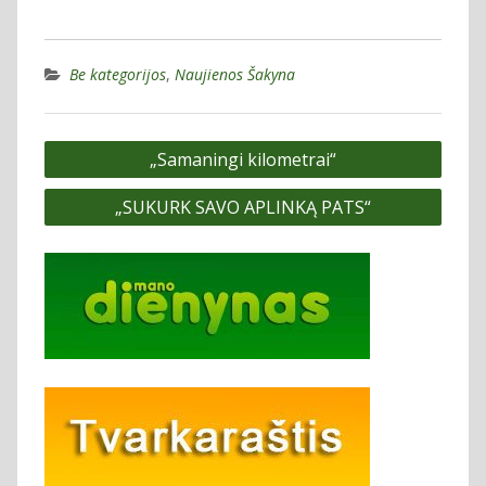
Be kategorijos
,
Naujienos Šakyna
Navigacija
„Samaningi kilometrai“
tarp
„SUKURK SAVO APLINKĄ PATS“
įrašų