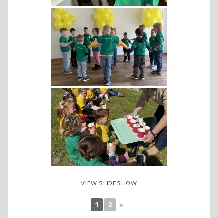
VIEW SLIDESHOW
1
2
►